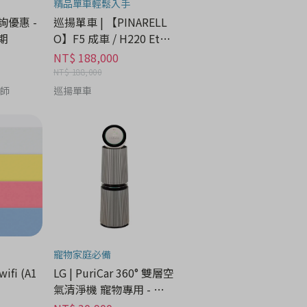
精品單車輕鬆入手
諮詢優惠 -
巡揚單車 | 【PINARELL
期
O】F5 成車 / H220 Etna
Black Matt
NT$ 188,000
NT$ 188,000
養師
巡揚單車
寵物家庭必備
wifi (A1
LG | PuriCar 360° 雙層空
氣清淨機 寵物專用 - 家
電分期