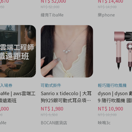
,670
NT$ 52,000
NT$ 14,400
050
NT$ 52,000
NT$ 14,900
緯育TibaMe
樂phone
入場券
可動式掛件
輕巧隨行吹風機
aMe | aws雲端工
Sanrio x tidecolo | 大耳
dyson | dyson
職遠距班
狗925銀可動式耳朵項鍊
9 隨行吹風機 國
禮盒 - 流行潮牌分期
家電分期
,000
NT$ 1,980
NT$ 10,900
00
NT$ 5,580
NT$ 10,900
aMe
BOCAN選貨店
映鳴3c