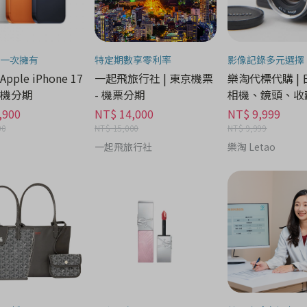
一次擁有
特定期數享零利率
影像記錄多元選擇
 Apple iPhone 17
一起飛旅行社 | 東京機票
樂淘代標代購 |
 手機分期
- 機票分期
相機、鏡頭、收藏
機分期
,900
NT$ 14,000
NT$ 9,999
00
NT$ 15,000
NT$ 9,999
一起飛旅行社
樂淘 Letao