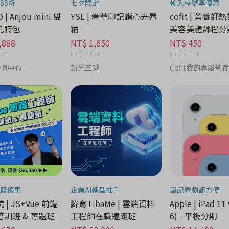
85折
七夕限定
輸入序號享優惠
 | Anjou mini 雙
YSL | 奢華印記鎖心光唇
cofit | 營養師
托特包
釉
美容美體課程分
,888
NT$ 1,650
NT$ 450
456
NT$ 1,650
NT$ 2,000
購物中心
新光三越
Cofit我的專屬營
最優惠
企業AI轉型推手
筆記看劇都方便
| JS+Vue 前端
緯育TibaMe | 雲端資料
Apple | iPad 11 
訓班 & 專題班
工程師在職遠距班
6) - 平板分期