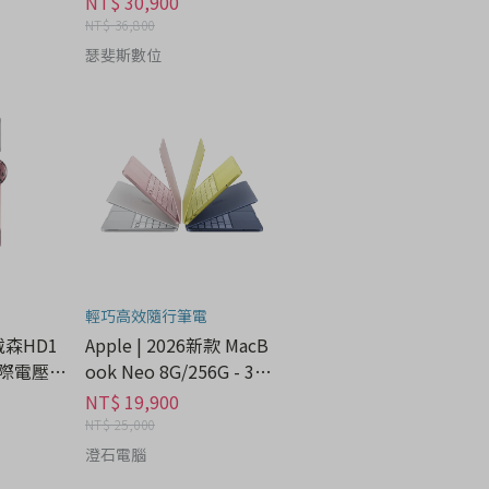
NT$ 30,900
NT$ 36,800
瑟斐斯數位
輕巧高效隨行筆電
 戴森HD1
Apple | 2026新款 MacB
際電壓 -
ook Neo 8G/256G - 3C
科技分期
NT$ 19,900
NT$ 25,000
澄石電腦