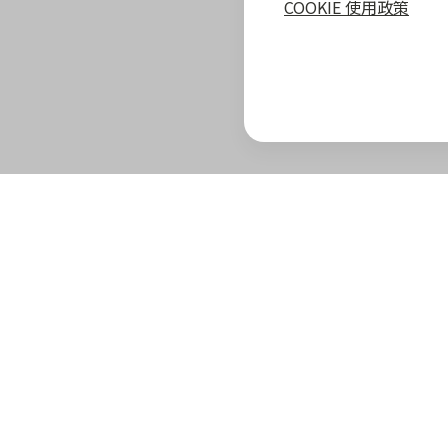
COOKIE 使用政策
zingala 攻略
最新優惠
教學指南
商家專區
zingala 介紹
合作商家優惠
全部教學
商家合作優
官方部落格
zingala 活動
常見問與答
合作方案及
重要公告
聯絡客服
成為 zinga
已結束活動
商家成長學
zingala 購物
商家常見問
zingala 購物
商家後台登
合作品牌商家