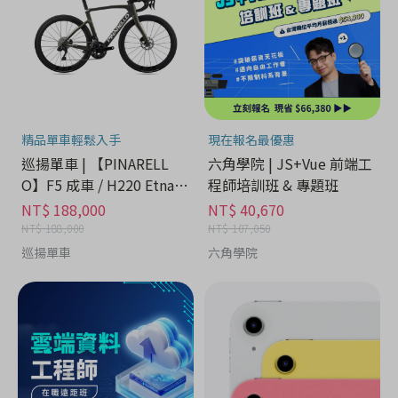
精品單車輕鬆入手
現在報名最優惠
巡揚單車 | 【PINARELL
六角學院 | JS+Vue 前端工
O】F5 成車 / H220 Etna B
程師培訓班 & 專題班
lack Matt
NT$ 188,000
NT$ 40,670
NT$ 188,000
NT$ 107,050
巡揚單車
六角學院