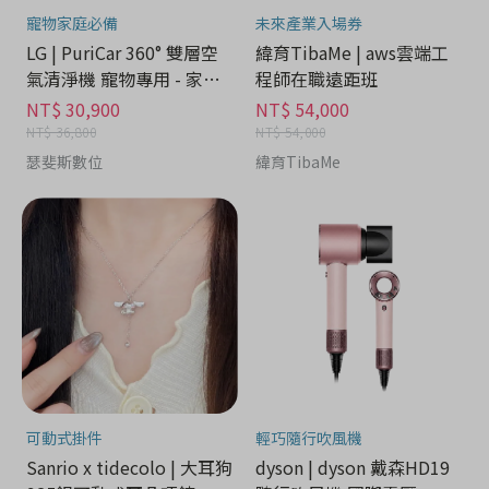
寵物家庭必備
未來產業入場券
LG | PuriCar 360° 雙層空
緯育TibaMe | aws雲端工
氣清淨機 寵物專用 - 家電
程師在職遠距班
分期
NT$ 30,900
NT$ 54,000
NT$ 36,800
NT$ 54,000
瑟斐斯數位
緯育TibaMe
可動式掛件
輕巧隨行吹風機
Sanrio x tidecolo | 大耳狗
dyson | dyson 戴森HD19