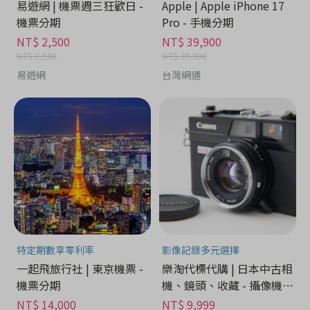
易遊網 | 機票週三狂歡日 -
Apple | Apple iPhone 17
機票分期
Pro - 手機分期
NT$ 2,500
NT$ 39,900
NT$ 2,500
NT$ 39,900
易遊網
台灣網通
特定期數享零利率
影像記錄多元選擇
一起飛旅行社 | 東京機票 -
樂淘代標代購 | 日本中古相
機票分期
機、鏡頭、收藏 - 攝像機分
期
NT$ 14,000
NT$ 9,999