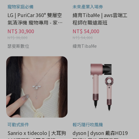
寵物家庭必備
未來產業入場券
LG | PuriCar 360° 雙層空
緯育TibaMe | aws雲端工
氣清淨機 寵物專用 - 家電
程師在職遠距班
分期
NT$ 30,900
NT$ 54,000
NT$ 36,800
NT$ 54,000
瑟斐斯數位
緯育TibaMe
可動式掛件
輕巧隨行吹風機
Sanrio x tidecolo | 大耳狗
dyson | dyson 戴森HD19