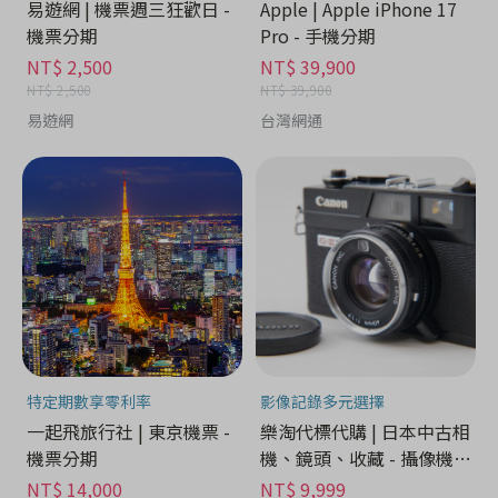
易遊網 | 機票週三狂歡日 -
Apple | Apple iPhone 17
機票分期
Pro - 手機分期
NT$ 2,500
NT$ 39,900
NT$ 2,500
NT$ 39,900
易遊網
台灣網通
特定期數享零利率
影像記錄多元選擇
一起飛旅行社 | 東京機票 -
樂淘代標代購 | 日本中古相
機票分期
機、鏡頭、收藏 - 攝像機分
期
NT$ 14,000
NT$ 9,999