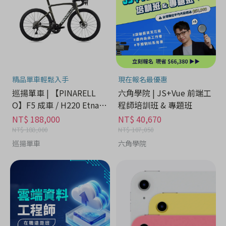
精品單車輕鬆入手
現在報名最優惠
巡揚單車 | 【PINARELL
六角學院 | JS+Vue 前端工
O】F5 成車 / H220 Etna B
程師培訓班 & 專題班
lack Matt
NT$ 188,000
NT$ 40,670
NT$ 188,000
NT$ 107,050
巡揚單車
六角學院