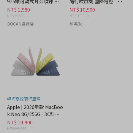
925銀可動式耳朵項鍊 禮
隨行吹風機 國際電壓 - 家
盒 - 流行潮牌分期
電分期
NT$ 1,980
NT$ 10,900
NT$ 5,580
NT$ 10,900
BOCAN選貨店
映鳴3c
輕巧高效隨行筆電
Apple | 2026新款 MacBoo
k Neo 8G/256G - 3C科技
分期
NT$ 19,900
NT$ 25,000