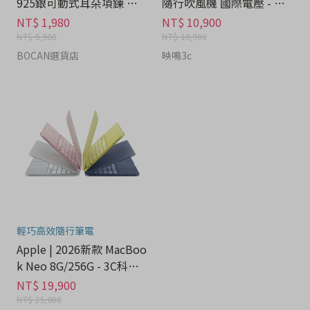
925銀可動式耳朵項鍊 禮
隨行吹風機 國際電壓 - 家
盒 - 流行潮牌分期
電分期
NT$ 1,980
NT$ 10,900
NT$ 5,580
NT$ 10,900
BOCAN選貨店
映鳴3c
輕巧高效隨行筆電
Apple | 2026新款 MacBoo
k Neo 8G/256G - 3C科技
分期
NT$ 19,900
NT$ 25,000