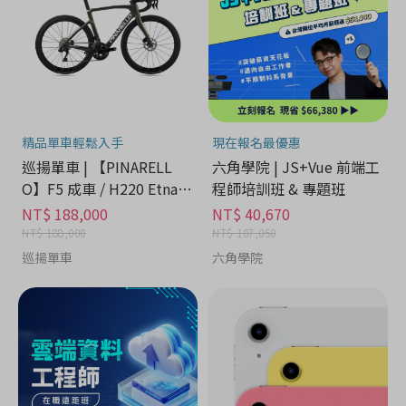
精品單車輕鬆入手
現在報名最優惠
巡揚單車 | 【PINARELL
六角學院 | JS+Vue 前端工
O】F5 成車 / H220 Etna B
程師培訓班 & 專題班
lack Matt
NT$ 188,000
NT$ 40,670
NT$ 188,000
NT$ 107,050
巡揚單車
六角學院