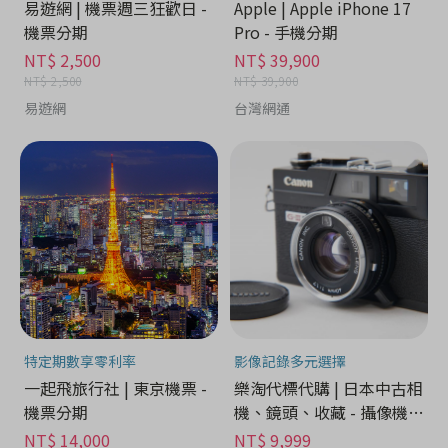
易遊網 | 機票週三狂歡日 -
Apple | Apple iPhone 17
機票分期
Pro - 手機分期
NT$ 2,500
NT$ 39,900
NT$ 2,500
NT$ 39,900
易遊網
台灣網通
特定期數享零利率
影像記錄多元選擇
一起飛旅行社 | 東京機票 -
樂淘代標代購 | 日本中古相
機票分期
機、鏡頭、收藏 - 攝像機分
期
NT$ 14,000
NT$ 9,999