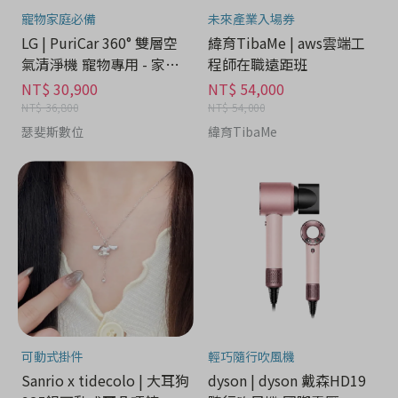
寵物家庭必備
未來產業入場券
LG | PuriCar 360° 雙層空
緯育TibaMe | aws雲端工
氣清淨機 寵物專用 - 家電
程師在職遠距班
分期
NT$ 30,900
NT$ 54,000
NT$ 36,800
NT$ 54,000
瑟斐斯數位
緯育TibaMe
可動式掛件
輕巧隨行吹風機
Sanrio x tidecolo | 大耳狗
dyson | dyson 戴森HD19