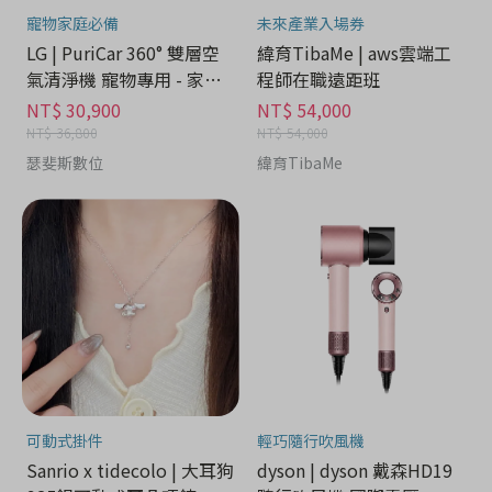
寵物家庭必備
未來產業入場券
LG | PuriCar 360° 雙層空
緯育TibaMe | aws雲端工
氣清淨機 寵物專用 - 家電
程師在職遠距班
分期
NT$ 30,900
NT$ 54,000
NT$ 36,800
NT$ 54,000
瑟斐斯數位
緯育TibaMe
可動式掛件
輕巧隨行吹風機
Sanrio x tidecolo | 大耳狗
dyson | dyson 戴森HD19