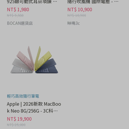
925銀可動式耳朵項鍊 禮
隨行吹風機 國際電壓 - 家
盒 - 流行潮牌分期
電分期
NT$ 1,980
NT$ 10,900
NT$ 5,580
NT$ 10,900
BOCAN選貨店
映鳴3c
輕巧高效隨行筆電
Apple | 2026新款 MacBoo
k Neo 8G/256G - 3C科技
分期
NT$ 19,900
NT$ 25,000