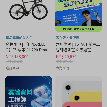
精品單車輕鬆入手
現在報名最優惠
巡揚單車 | 【PINARELL
六角學院 | JS+Vue 前端工
O】F5 成車 / H220 Etna B
程師培訓班 & 專題班
lack Matt
NT$ 188,000
NT$ 40,670
NT$ 188,000
NT$ 107,050
巡揚單車
六角學院