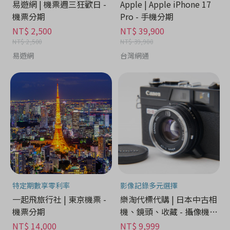
易遊網 | 機票週三狂歡日 -
Apple | Apple iPhone 17
機票分期
Pro - 手機分期
NT$ 2,500
NT$ 39,900
NT$ 2,500
NT$ 39,900
易遊網
台灣網通
特定期數享零利率
影像記錄多元選擇
一起飛旅行社 | 東京機票 -
樂淘代標代購 | 日本中古相
機票分期
機、鏡頭、收藏 - 攝像機分
期
NT$ 14,000
NT$ 9,999