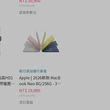
NT$ 30,900
NT$ 36,800
瑟斐斯數位
輕巧高效隨行筆電
 戴森HD1
Apple | 2026新款 MacB
際電壓 -
ook Neo 8G/256G - 3C
科技分期
NT$ 19,900
NT$ 25,000
澄石電腦