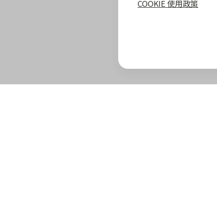
COOKIE 使用政策
zingala 攻略
最新優惠
教學指南
商家專區
zingala 介紹
合作商家優惠
全部教學
商家合作優
官方部落格
zingala 活動
常見問與答
合作方案及
重要公告
聯絡客服
成為 zinga
已結束活動
商家成長學
zingala 購物
商家常見問
zingala 購物
商家後台登
合作品牌商家