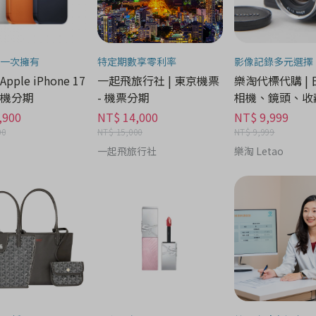
一次擁有
特定期數享零利率
影像記錄多元選擇
 Apple iPhone 17
一起飛旅行社 | 東京機票
樂淘代標代購 |
 手機分期
- 機票分期
相機、鏡頭、收藏
機分期
,900
NT$ 14,000
NT$ 9,999
00
NT$ 15,000
NT$ 9,999
一起飛旅行社
樂淘 Letao