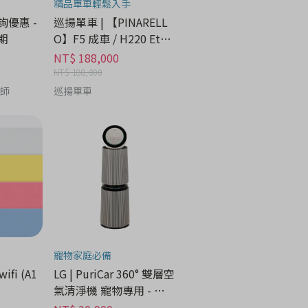
精品單車輕鬆入手
諮詢優惠 -
巡揚單車 | 【PINARELL
期
O】F5 成車 / H220 Etna
Black Matt
NT$ 188,000
NT$ 188,000
養師
巡揚單車
寵物家庭必備
wifi (A1
LG | PuriCar 360° 雙層空
氣清淨機 寵物專用 - 家
電分期