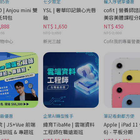
85折
七夕限定
輸入序號享優惠
 | Anjou mini 雙
YSL | 奢華印記鎖心光唇
cofit | 營養師
托特包
釉
美容美體課程分
,888
NT$ 1,650
NT$ 450
456
NT$ 1,650
NT$ 2,000
購物中心
新光三越
Cofit我的專屬營
最優惠
企業AI轉型推手
筆記看劇都方便
| JS+Vue 前端
緯育TibaMe | 雲端資料
Apple | iPad 11 
訓班 & 專題班
工程師在職遠距班
6) - 平板分期