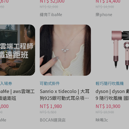
,670
NT$ 52,000
NT$ 14,400
050
NT$ 52,000
NT$ 14,900
緯育TibaMe
樂phone
入場券
可動式掛件
輕巧隨行吹風機
aMe | aws雲端工
Sanrio x tidecolo | 大耳
dyson | dyson
職遠距班
狗925銀可動式耳朵項鍊
9 隨行吹風機 國
禮盒 - 流行潮牌分期
家電分期
,000
NT$ 1,980
NT$ 10,900
00
NT$ 5,580
NT$ 10,900
aMe
BOCAN選貨店
映鳴3c