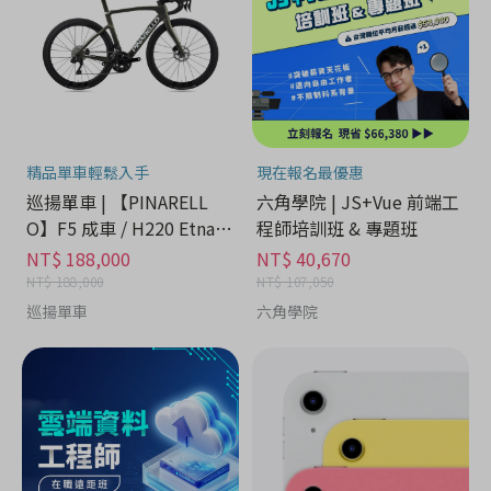
精品單車輕鬆入手
現在報名最優惠
巡揚單車 | 【PINARELL
六角學院 | JS+Vue 前端工
O】F5 成車 / H220 Etna B
程師培訓班 & 專題班
lack Matt
NT$ 188,000
NT$ 40,670
NT$ 188,000
NT$ 107,050
巡揚單車
六角學院