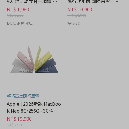
925銀可動式耳朵項鍊 禮
隨行吹風機 國際電壓 - 家
盒 - 流行潮牌分期
電分期
NT$ 1,980
NT$ 10,900
NT$ 5,580
NT$ 10,900
BOCAN選貨店
映鳴3c
輕巧高效隨行筆電
Apple | 2026新款 MacBoo
k Neo 8G/256G - 3C科技
分期
NT$ 19,900
NT$ 25,000