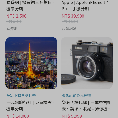
易遊網 | 機票週三狂歡日 -
Apple | Apple iPhone 17
機票分期
Pro - 手機分期
NT$ 2,500
NT$ 39,900
NT$ 2,500
NT$ 39,900
易遊網
台灣網通
特定期數享零利率
影像記錄多元選擇
一起飛旅行社 | 東京機票 -
樂淘代標代購 | 日本中古相
機票分期
機、鏡頭、收藏 - 攝像機分
期
NT$ 14,000
NT$ 9,999