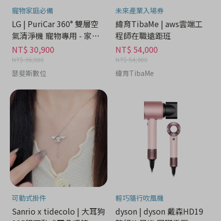
寵物家庭必備
未來產業入場券
LG | PuriCar 360° 雙層空
緯育TibaMe | aws雲端工
氣清淨機 寵物專用 - 家電
程師在職遠距班
分期
NT$ 30,900
NT$ 54,000
NT$ 36,800
NT$ 54,000
瑟斐斯數位
緯育TibaMe
可動式掛件
輕巧隨行吹風機
Sanrio x tidecolo | 大耳狗
dyson | dyson 戴森HD19