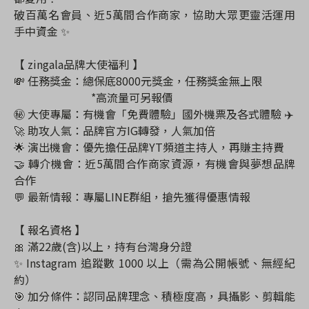
破百萬名會員、近5萬間合作商家，協助大眾更靈活運用
手中資金 ✨
【 zingala品牌大使福利 】
💸 任務獎金：總保底8000元獎金，任務獎金無上限
*高流量可另報價
㊙️ 大使專屬：有機會「免費體驗」國外機票及各式體驗 ✈️
🚀 助攻人氣：品牌官方IG轉發，人氣加倍
🌟 演出機會：優先擔任品牌YT頻道主持人，再賺主持費
🤝 轉介機會：近5萬間合作商家資源，有機會與夢想品牌
合作
💬 最新情報：專屬LINE群組，搶先獲得優惠情報
【 報名資格 】
🎀 滿22歲(含)以上，持有台灣身分證
✨ Instagram 追蹤數 1000 以上（需為公開帳號、無經紀
約）
🎯 加分條件：認同品牌理念、積極度高，具攝影、剪輯能