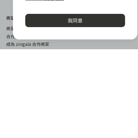
聯絡客服
商家專區
我同意
商家合作優勢
合作方案及加值服務
成為 zingala 合作商家
商家成長學堂
商家常見問與答
商家後台登入
關於我們
下載
關於 zingala 銀角零卡
iOS
媒體報導
android
關於中租