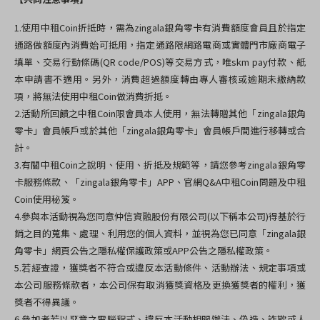
1.使用中租Coin折抵時，需為zingala銀角零卡有消費額度會員且於指定
通路做額度內消費始可抵用，指定通路限網路電商或實體門市廠商電子
填單、交易行動條碼(QR code/POS)等交易方式，唯skm pay付款、紙
本申請書不適用。另外，消費超過額度轉由專人審核或逾期未繳納款
項，將無法使用中租Coin做消費折抵。
2.
活動所回饋之中租Coin限會員本人使用，無法轉贈其他「zingala銀角
零卡」會員帳戶或於其他「zingala銀角零卡」會員帳戶間進行移轉或合
計。
3.
有關中租Coin之說明、使用、折抵及規範等，請您參考zingala銀角零
卡服務條款、「zingala銀角零卡」APP、官網Q&A中租Coin問題及中租
Coin使用秘笈。
4.參與本活動視為您同意仲信資融股份有限公司(以下稱本公司)得基於行
銷之目的蒐集、處理、利用您的個人資料，並視為您已同意
「zingala銀
角零卡」網頁公告之隱私權保護政策或APP公告之隱私權政策。
5.
若經查證，獲獎者不符合或違反本活動條件、活動辦法、規定事項或
本公司服務條款者，本公司保有取消獲獎資格及更換獲獎者的權利，獲
獎者不得異議。
6.
參加者若以惡意之電腦程式、違反本活動相關辦法、偽造、詐欺或人