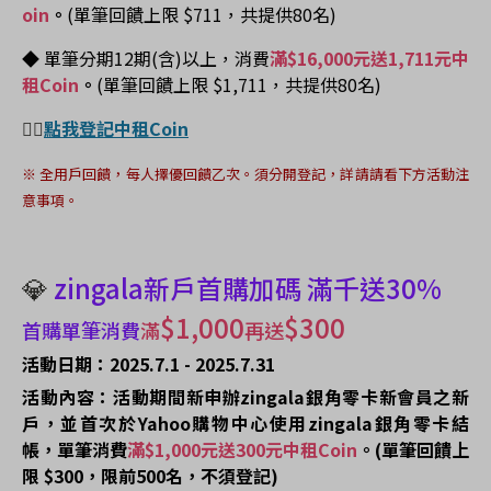
oin
。
(單筆回饋上限 $711，共提供80名)
◆ 單筆
分期12期(含)以上，
消費
滿$16,000元送1,711元中
租Coin
。
(單筆回饋上限 $1,711，共提供80名)
👉🏻
點我登記中租Coin
※
全用戶回饋，每人擇優回饋乙次。須分開登記，詳請請看下方活動注
意事項。
💎
zingala新戶首購加碼 滿千送30%
$1,000
$300
首購單筆消費
滿
再送
活動日期：2025.7.1 - 2025.7.31
活動內容：活動期間新申辦zingala銀角零卡新會員之新
戶，並首次於Yahoo購物中心使用zingala銀角零卡結
帳，單筆消費
滿$1,000元送300元中租Coin
。
(單筆回饋上
限 $300，限前500名，不須登記)