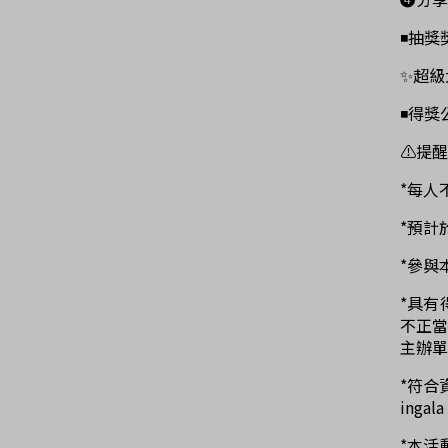
◾抽獎
✨超級大
◾得獎
⚠提醒
*每人
*預計
*參與
*具有
不正
主辦單
*符合
ing
*本