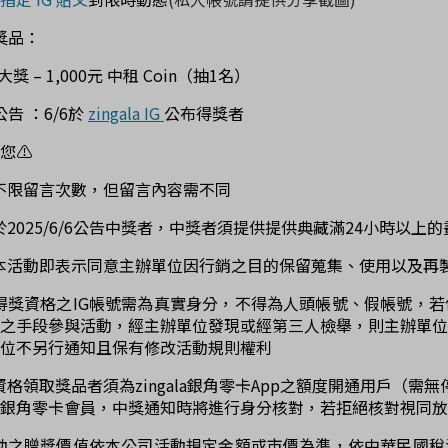
獎品：
獎 – 1,000元 中租 Coin（抽1名）
公告 ：
6
/
6
於
zingala IG
公布得獎者
您⚠
不限留言次數，但留言內容需不同
於2025/6/6公告中獎者，中獎者須提供提供典藏滿24小時以上
本活動即表示同意主辦單位因行銷之目的保留蒐集、使用以及再
得獎資格之IG帳號需為真實身分，不得為人頭帳號、假帳號，
當之手段參與活動，經主辦單位發現或經第三人檢舉，則主辦單
位不另行通知且保有修改活動規則權利
資格領取獎品者須為zingala銀角零卡App之額度開通用戶（
ala 銀角零卡會員，中獎通知時將進行身分核對，若拒絕核對視同
活動之贈獎價值依本公司活動規定金額或市價為準，依中華民國