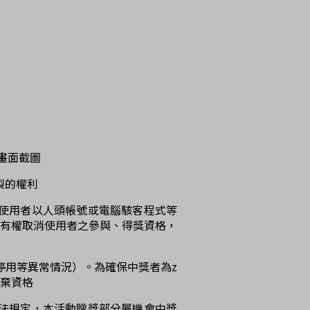
的畫面截圖
製的權利
若使用者以人頭帳號或電腦駭客程式等
位有權取消使用者之參與、得獎資格，
需無停用等異常情況）。為確保中獎者為z
放棄資格
稅法規定，本活動贈獎部分屬機會中獎