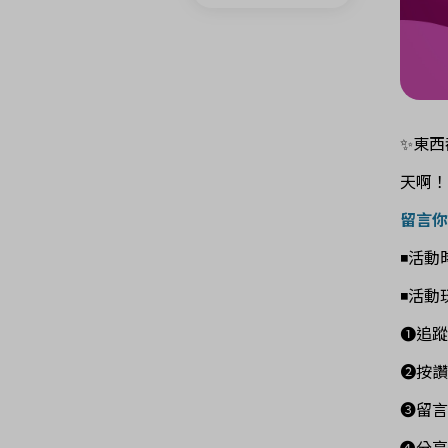
✨東西
天啊！
留言你
◾活動
◾活動
❶追
❷按讚
❸留言
❹分享