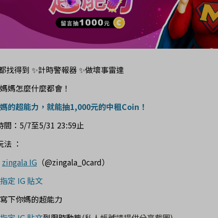
都找得到 ✨計時警報器 ✨做壞事雷達
媽媽怎麼什麼都會！
媽的
超能力
，就能抽1,000元的中租Coin！
時間
：
5/7至5/
31
23:59止
玩法 ：
蹤
zingala IG
（@zingala_0card）
指定 IG 貼文
寫下你媽的
超能力
指定 IG 貼文
到限時動態
(私人帳號請提供分享截圖)