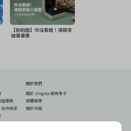
【拍拍圈】你沒看錯！滿額享
破萬優惠
關於我們
勢
關於 zingala 銀角零卡
加值服務
媒體報導
la 合作商家
關於中租
堂
與答
下載
入