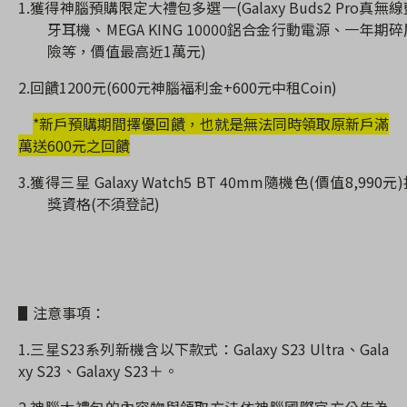
1.
獲得神腦預購限定大禮包多選一
(Galaxy Buds2 Pro
真無線
牙耳機、
MEGA KING 10000
鋁合金行動電源、一年期碎
險等，價值最高近
1
萬元
)
2.
回饋
1200
元
(600
元神腦福利金
+600
元中租
Coin)
*
新戶預購期間擇優回饋，也就是無法同時領取原新戶滿
萬送
600
元之回饋
3.
獲得三星
Galaxy Watch5 BT 40mm
隨機色
(
價值
8,990
元
)
獎資格
(
不須登記
)
▋注意事項：
1.三星S23系列新機含以下款式：Galaxy S23 Ultra、Gala
xy S23、Galaxy S23＋。