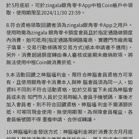
於5月底前，可於zingala銀角零卡App中租Coin帳戶中領
取，使用期限至2024/11/30 23:59。
8.符合資格領取回饋者須為zingala銀角零卡App之用戶。
使用時需為zingala 銀角零卡額度會員且於指定通路做額度
內消費，始可抵用(指定通路限網路電商、實體門市廠商電
子填單、交易行動條碼等交易方式(紙本申請書不適用)。
另外，消費超過額度轉由專人審核或逾期未繳納款項，將
無法使用中租Coin做消費折抵。
9.本活動回饋之神腦福利金，限符合神腦會員資格方可享
有，且使用銀角零卡消費本人與神 腦會員須為同一人，如
資料不同則不符合活動資格，如於交易當下未成為神腦會
員或未告 知門市人員於交易時輸入會員手機號碼，事後才
加入會員者，則不符合回饋資格。神腦福 利金不需滿額折
抵，可等同現金使用，無使用期限。為保障會員權益，各
會員帳號間不得 重複申請、合併或轉讓。
10.神腦福利金發送方式：神腦福利金將於消費次次月月底