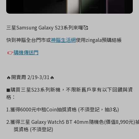
三星
Samsung Galaxy S23
系列來囉
🥰
快到神腦全台門市或
神腦生活網
使用
zingala
預購結帳
👉
購機傳送門
🔥
開賣周
2/19-3/31
🔥
◼
購買三星
S23
系列新機，不限新舊戶享有以下回饋與資
格：
1.
獲得
6000
元中租
Coin
抽獎資格
(
不須登記，抽
3
名
)
2.
獲得三星
Galaxy Watch5 BT 40mm
隨機色
(
價值
8,990
元
)
獎資格
(
不須登記
)