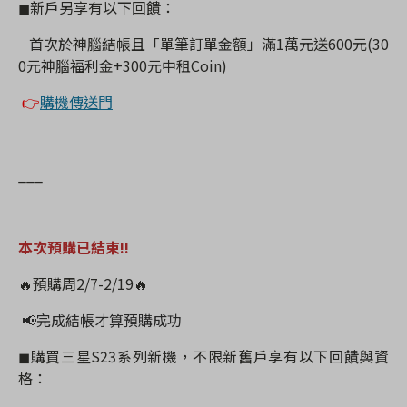
◼
新戶另享有以下回饋：
首次於神腦結帳且「單筆訂單金額」滿
1
萬元送
600
元
(30
0
元神腦福利金
+300
元中租
Coin)
👉
購機傳送門
___
本次預購已結束!!
🔥
預購周
2/7-2/19
🔥
📢
完成結帳才算預購成功
◼
購買三星
S23
系列新機，不限新舊戶享有以下回饋與資
格：