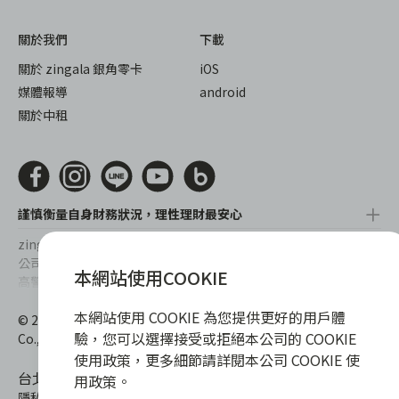
關於我們
下載
關於 zingala 銀角零卡
iOS
媒體報導
android
關於中租
謹慎衡量自身財務狀況，理性理財最安心
zingala銀角零卡/仲信資融沒有代辦公司及代辦業務，也未與代辦
公司合作，更不會要求您提供實體銀行提款卡或實體信用卡，請提
本網站使用COOKIE
高警覺，勿受騙上當！
提醒您，消費前請審慎評估財務狀況，理性理財最安心。總費用年
本網站使用 COOKIE 為您提供更好的用戶體
© 2022 仲信資融股份有限公司 Chailease Consumer Finance
百分率區間為0%~15.9%，實際費用率，仍以各合作商家提供之商
驗，您可以選擇接受或拒絕本公司的 COOKIE
Co., Ltd. All Rights Reserved.
品或服務為準，且每一案件實際之年百分率仍視其個別產品及分期
使用政策，更多細節請詳閱本公司 COOKIE 使
往來條件而有所不同，總費用年百分率不等於分期費用率。
台北市內湖區內湖路一段392號6F
用政策。
隱私權保護政策
|
消費爭議處理
|
客服電話
:
0800-888-865