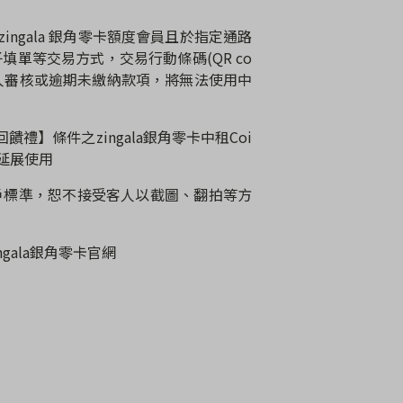
zingala
銀角零卡額度會員且於指定通路
子填單等交易方式，交易行動條碼
(QR co
人審核或逾期未繳納款項，將無法使用中
回饋禮】條件之
zingala
銀角零卡中租
Coi
延展使用
戶標準，恕不接受客人以截圖、翻拍等方
ngala
銀角零卡官網