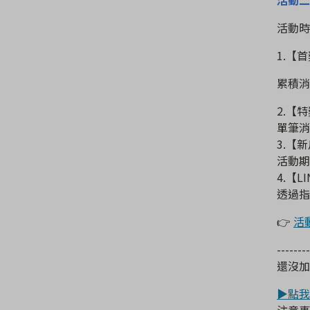
活動時
1.
【首
累積消
2.
【特
單筆消
3.
【新
活動期
4.
【
LI
透過指
👉
活
--------
還沒加入
▶點我
注意事