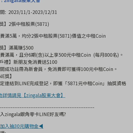
間
: 2023/11/1-2023/12/31
獎】
2
張中租股票
(5871)
費滿
5
萬，均分
2
張中租股票
(5871)
價值之中租
Coin
獎】滿萬賺
$500
費滿萬，且分
6
期
(
含
)
以上享
500
元中租
Coin (
每月
800
名
)
。
戶禮】新朋友免消費送
$100
間成功註冊為新會員，免消費即可獲得
100
元中租
Coin
。
NE
獎】
定連結到
LINE
完成登記，即獲「
5871
元中租
Coin
」抽獎資格
動詳情請見【zingala股東大會】
-----------------------------------------------------
zingala銀角零卡LINE好友嗎?
加入抽30元購物金◀
項
: