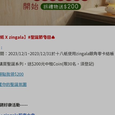
八紙
X zingala
】
#
聖誕節
🎅🏻
🎄
一
:
間：
2023/12/1~2023/12/31
於十八紙使用
zingala
銀角零卡結帳
購買聖誕系列，送
$200
元中租
Coin(
限
30
名，須登記
)
得點我領$200
置你的聖誕氛圍
碼好康活動
-----
:
zingala
股東大會