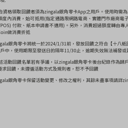
合資格領取回饋者須為
zingala
銀角零卡
App
之用戶。使用時需為
額度內消費，始可抵用
(
指定通路限網路電商、實體門市廠商電
/POS)
付款、紙本申請書不適用
)
。另外，消費超過額度轉由專
Coin
做消費折抵
gala
銀角零卡將統一於
2024/1/31
前，發放回饋之符合【
十八紙
帳戶中，使用期限至發送日的隔年
11/30
止，逾期失效無法補發或
述活動回饋名單若有爭議，以
zingala
銀角零卡後台紀錄作為歸
要求回饋，未遵循活動方式及規則者，恕不予回饋
gala
銀角零卡保留活動變更、修改之權利，其餘未盡事項請詳
zi