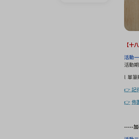
【十
活動
活動期
l
單筆
👉 記
👉
佈
-----
加
活動二