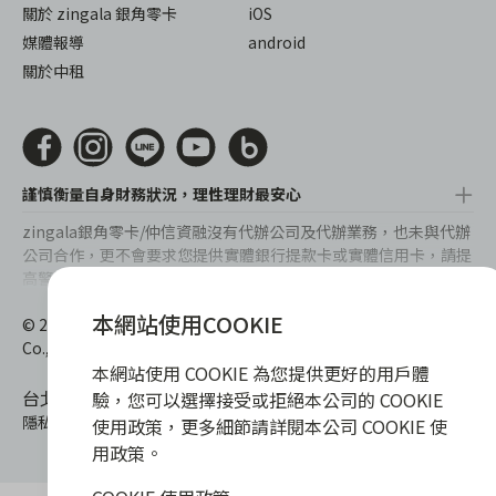
關於 zingala 銀角零卡
iOS
媒體報導
android
關於中租
謹慎衡量自身財務狀況，理性理財最安心
zingala銀角零卡/仲信資融沒有代辦公司及代辦業務，也未與代辦
公司合作，更不會要求您提供實體銀行提款卡或實體信用卡，請提
高警覺，勿受騙上當！
提醒您，消費前請審慎評估財務狀況，理性理財最安心。總費用年
本網站使用COOKIE
© 2022 仲信資融股份有限公司 Chailease Consumer Finance
百分率區間為0%~15.9%，實際費用率，仍以各合作商家提供之商
Co., Ltd. All Rights Reserved.
品或服務為準，且每一案件實際之年百分率仍視其個別產品及分期
本網站使用 COOKIE 為您提供更好的用戶體
往來條件而有所不同，總費用年百分率不等於分期費用率。
台北市內湖區內湖路一段392號6F
驗，您可以選擇接受或拒絕本公司的 COOKIE
隱私權保護政策
|
消費爭議處理
|
客服電話
:
0800-888-865
使用政策，更多細節請詳閱本公司 COOKIE 使
用政策。