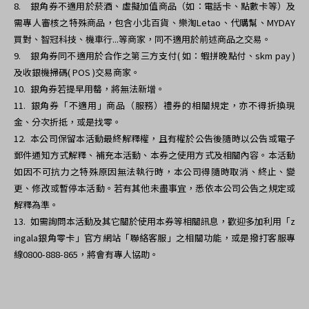
8.
銀角券不適用於菸酒、虛擬加值商品（如：電話卡、點數卡等）及
需專人審核之特殊商品，包含小北百貨、樂淘Letao、代購幫、MYDAY
買對、智冠科技
、機車行...等商家，同不適用於前述商品之交易。
9.
銀角券同不適用於合作之第三方支付( 如：蝦拼晚點付、skm pay )
及收銀機掃碼( POS )交易商家。
10.
銀角券若提早用罄，將無法新增。
11.
銀角券「不適用」商品（服務）禮券的相關規定，亦不得折換現
金、分次折抵，或是找零。
12.
本公司保留本活動最終解釋權，且有權於公告後隨時以公告或電子
郵件通知方式解釋、補充本活動、本券之使用方式及相關內容。本活動
如因不可抗力之特殊原因無法執行時，本公司得隨時取消、終止、變
更、修改或暫停本活動。若有其他未盡事宜，悉依本公司公告之規定或
解釋為準。
13.
如需詢問本活動及其它關於使用本券等相關訊息，歡迎多加利用「z
ingala銀角零卡」官方網站「聯絡客服」之相關功能，或是撥打客服專
線0800-888-865，將會有專人協助。