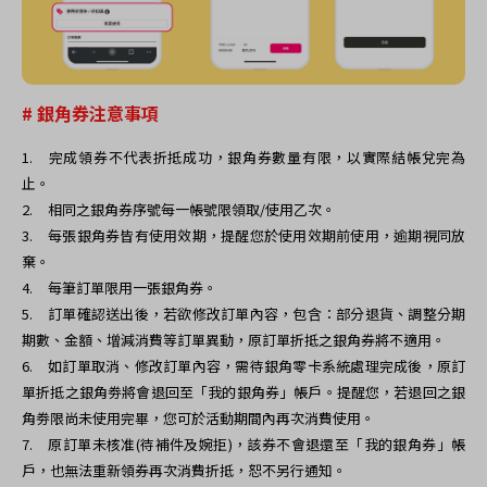
# 銀角券注意事項
1.
完成領券不代表折抵成功，銀角券數量有限，以實際結帳兌完為
止。
2.
相同之銀角券序號每一帳號限領取/使用乙次。
3.
每張銀角券皆有使用效期，提醒您於使用效期前使用，逾期視同放
棄。
4.
每筆訂單限用一張銀角券。
5.
訂單確認送出後，若欲修改訂單內容，包含：部分退貨、調整分期
期數、金額、增減消費等訂單異動，原訂單折抵之銀角券將不適用。
6.
如訂單取消、修改訂單內容，需待銀角零卡系統處理完成後，原訂
單折抵之銀角劵將會退回至「我的銀角券」帳戶。提醒您，若退回之銀
角劵限尚未使用完畢，您可於活動期間內再次消費使用。
7.
原訂單未核准(待補件及婉拒)，該券不會退還至「我的銀角券」帳
戶，也無法重新領券再次消費折抵，恕不另行通知。