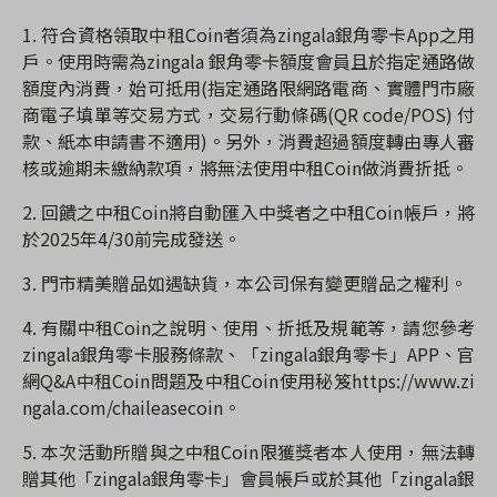
1.
符合資格領取中租
Coin
者須為
zingala
銀角零卡
App
之用
戶。使用時需為
zingala
銀角零卡額度會員且於指定通路做
額度內消費，始可抵用
(
指定通路限網路電商、實體門市廠
商電子填單等交易方式，交易行動條碼
(QR code/POS)
付
款、紙本申請書不適用
)
。另外，消費超過額度轉由專人審
核或逾期未繳納款項，將無法使用中租
Coin
做消費折抵。
2.
回饋之中租
Coin
將自動匯入中獎者之中租
Coin
帳戶，將
於
2025年4/30
前完成發送。
3.
門市精美
贈品
如遇缺貨，本公司保有變更贈品之權利。
4.
有關中租
Coin
之說明、使用、折抵及規範等，請您參考
zingala
銀角零卡服務條款、「
zingala
銀角零卡」
APP
、官
網
Q&A
中租
Coin
問題及中租
Coin
使用秘笈
https://www.zi
ngala.com/chaileasecoin
。
5.
本次活動所贈與之中租
Coin
限獲獎者本人使用，無法轉
贈其他「
zingala
銀角零卡」會員帳戶或於其他「
zingala
銀