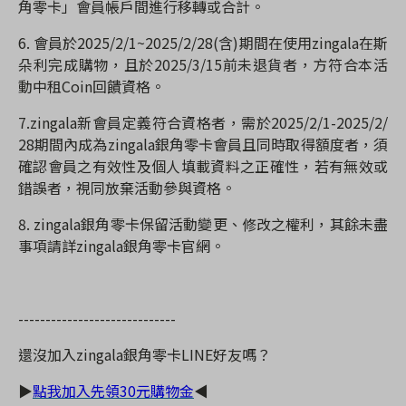
角零卡」會員帳戶間進行移轉或合計。
6.
會員於
2025/2/1~2025/2/28(
含
)
期間在使用
zingala
在斯
朵利完成購物，且於
2025/3/15
前未退貨者，方符合本活
動中租
Coin
回饋資格。
7.zingala
新會員定義符合資格者，需於2025/2/1-2025/2/
28期間內成為zingala銀角零卡會員且同時取得額度者，須
確認會員之有效性及個人填載資料之正確性，若有無效或
錯誤者，視同放棄活動參與資格。
8. zingala
銀角零卡保留活動變更、修改之權利，其餘未盡
事項請詳
zingala
銀角零卡官網。
-----------------------------
還沒加入
zingala
銀角零卡
LINE
好友嗎？
▶
點我加入先領
30
元購物金
◀