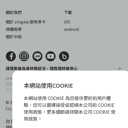
關於我們
下載
關於 zingala 銀角零卡
iOS
媒體報導
android
關於中租
謹慎衡量自身財務狀況，理性理財最安心
zingala銀角零卡/仲信資融沒有代辦公司及代辦業務，也未與代辦
本網站使用COOKIE
公司合作，更不會要求您提供實體銀行提款卡或實體信用卡，請提
高警覺，勿受騙上當！
本網站使用 COOKIE 為您提供更好的用戶體
提醒您，消費前請審慎評估財務狀況，理性理財最安心。總費用年
© 2022 仲信資融股份有限公司 Chailease Consumer Finance
百分率區間為0%~15.9%，實際費用率，仍以各合作商家提供之商
驗，您可以選擇接受或拒絕本公司的 COOKIE
Co., Ltd. All Rights Reserved.
品或服務為準，且每一案件實際之年百分率仍視其個別產品及分期
使用政策，更多細節請詳閱本公司 COOKIE 使
往來條件而有所不同，總費用年百分率不等於分期費用率。
用政策。
台北市內湖區內湖路一段392號6F
隱私權保護政策
|
消費爭議處理
|
客服電話
:
0800-888-865