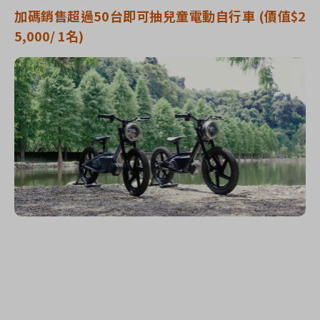
加碼
銷售超過
50
台即可抽兒童電動自行車
(
價值
$2
5,000/ 1
名
)