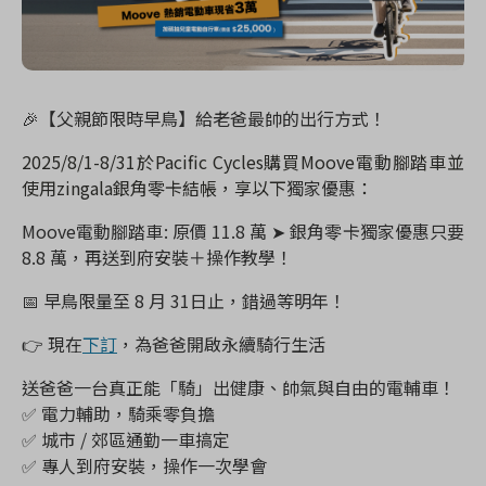
🎉
【父親節限時早鳥】給老爸最帥的出行方式！
2025/8/1-8/31
於
Pacific Cycles
購買
Moove
電動腳踏車並
使用
zingala
銀角零卡結帳，享以下
獨家優惠
：
Moove
電動腳踏車
:
原價
11.8
萬
➤
銀角零卡
獨家優惠
只要
8.8
萬，再送到府安裝＋操作教學！
📅
早鳥限量至
8
月
31
日止，錯過等明年！
👉
現在
下訂
，為爸爸開啟永續騎行生活
送爸爸一台真正能「騎」出健康、帥氣與自由的電輔車！
✅
電力輔助，騎乘零負擔
✅
城市
/
郊區通勤一車搞定
✅
專人到府安裝，操作一次學會