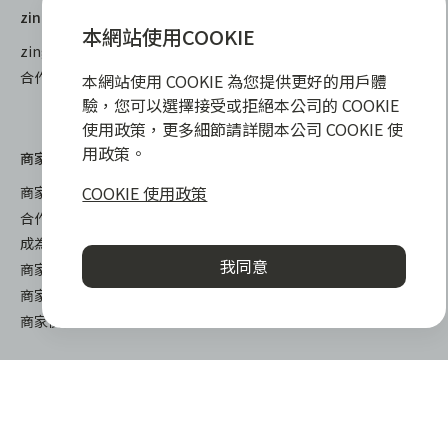
zingala 購物
教學指南
本網站使用COOKIE
zingala 購物
全部教學
合作品牌商家
常見問與答
本網站使用 COOKIE 為您提供更好的用戶體
聯絡客服
驗，您可以選擇接受或拒絕本公司的 COOKIE
使用政策，更多細節請詳閱本公司 COOKIE 使
用政策。
商家專區
COOKIE 使用政策
商家合作優勢
合作方案及加值服務
成為 zingala 合作商家
我同意
商家成長學堂
商家常見問與答
商家後台登入
關於我們
下載
關於 zingala 銀角零卡
iOS
媒體報導
android