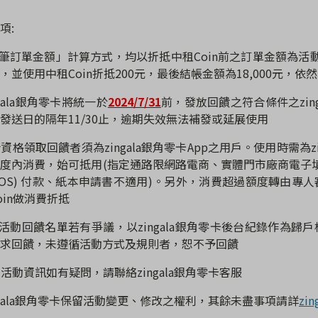
項
:
筆訂單金額」計算方式，均以折抵中租
Coin
前之訂單金額為活
，並使用中租
Coin
折抵
200
元，最後結帳金額為
18,000
元，依然
gala
銀角零卡將統一於
2024/7/31
前，發放回饋之符合條件之
zin
發送日的隔年
11/30
止，逾期失效無法補發或延展使用
合資格領取回饋者須為
zingala
銀角零卡
App
之用戶。使用時需為
z
額度內消費，始可抵用
(
指定通路限網路電商、實體門市廠商電子
POS)
付款、紙本申請書不適用
)
。另外，消費超過額度轉由專人
oin
做消費折抵
活動回饋名單若有爭議，以
zingala
銀角零卡後台紀錄作為歸戶
求回饋，未遵循活動方式及規則者，恕不予回饋
述活動資訊如有疑問，請聯絡
zingala
銀角零卡客服
gala
銀角零卡保留活動變更、修改之權利，其餘未盡事項請詳
zi