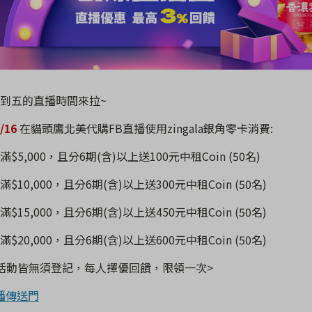
到五的直播時間來拉~
6/16
在貓頭鷹北美代購
FB
直播使用
zingala
銀角零卡消費
:
滿
$5,000
，且分
6
期
(
含
)
以上送
100
元中租
Coin (50
名
)
滿
$10,000
，且分
6
期
(
含
)
以上送
300
元中租
Coin (50
名
)
滿
$15,000
，且分
6
期
(
含
)
以上送
450
元中租
Coin (50
名
)
滿
$20,000
，且分
6
期
(
含
)
以上送
600
元中租
Coin (50
名
)
活動皆無須登記，每人擇優回饋，限領一次
>
播傳送門