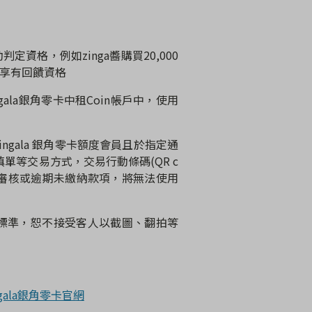
動判定資格，例如
zinga
醬購買
20,000
享有回饋資格
gala
銀角零卡中租
Coin
帳戶中，使用
ingala
銀角零卡額度會員且於指定通
填單等交易方式，交易行動條碼
(QR c
審核或逾期未繳納款項，將無法使用
標準，恕不接受客人以截圖、翻拍等
ngala銀角零卡官網