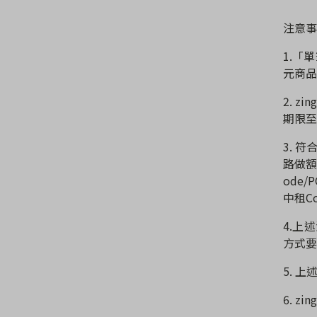
注意事
1.
「單
元商品
2. zin
期限至
3.
符
路做
ode/
中租
C
4.
上述
方式要
5.
上
6. zin