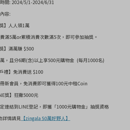
時間
: 2024/5/1-2024/6/31
內容
:
獎】人人領
1
萬
費滿
5
萬
or
累積消費次數滿
5
次，即可參加抽獎。
獎】滿萬賺
$500
萬，且分
6
期
(
含
)
以上享
500
元購物金
(
每月
1000
名
)
戶禮】免消費送
$100
冊新會員，免消費即可獲得
100
元中租
Coin
NE
獎】狂撒
5000
元
定連結到
LINE
登記，即獲「
1000
元購物金」抽獎資格
動詳情請見
【zingala 50萬好野人】