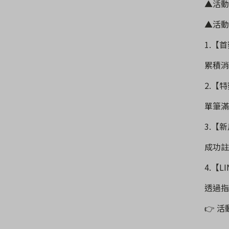
▲活動
▲活動
1.
【首
累積消
2.
【特
單筆滿
3.
【新
成功註
4.
【
LI
透過指
👉
活