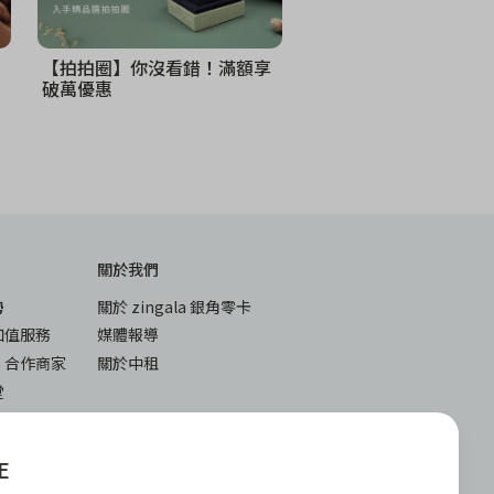
【拍拍圈】你沒看錯！滿額享
破萬優惠
關於我們
勢
關於 zingala 銀角零卡
加值服務
媒體報導
la 合作商家
關於中租
堂
與答
下載
入
iOS
E
android