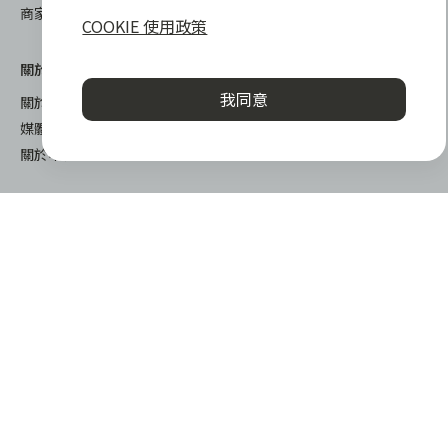
商家後台登入
COOKIE 使用政策
關於我們
下載
我同意
關於 zingala 銀角零卡
iOS
媒體報導
android
關於中租
謹慎衡量自身財務狀況，理性理財最安心
zingala銀角零卡/仲信資融沒有代辦公司及代辦業務，也未與代辦
公司合作，更不會要求您提供實體銀行提款卡或實體信用卡，請提
高警覺，勿受騙上當！
提醒您，消費前請審慎評估財務狀況，理性理財最安心。總費用年
© 2022 仲信資融股份有限公司 Chailease Consumer Finance
百分率區間為0%~15.9%，實際費用率，仍以各合作商家提供之商
Co., Ltd. All Rights Reserved.
品或服務為準，且每一案件實際之年百分率仍視其個別產品及分期
往來條件而有所不同，總費用年百分率不等於分期費用率。