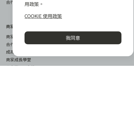
合作品牌商家
常見問與答
用政策。
聯絡客服
COOKIE 使用政策
商家專區
商家合作優勢
我同意
合作方案及加值服務
成為 zingala 合作商家
商家成長學堂
商家常見問與答
商家後台登入
關於我們
下載
關於 zingala 銀角零卡
iOS
媒體報導
android
關於中租