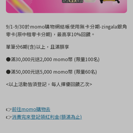
9/1-9/30
於
momo
購物網結帳使用無卡分期
-zingala
銀角
零卡
(
原中租零卡分期
)
，最高享
10%
回饋。
單筆分
6
期
(
含
)
以上，且滿額享
●滿
30,000
元送
2,000 momo
幣
(
限量
100
名
)
●滿
50,000
元送
5,000 momo
幣
(
限量
60
名
)
<
以上活動皆須登記，每人擇優回饋乙次
>
👉
前往momo購物去
👉
消費完來登記領紅利金(額滿為止)