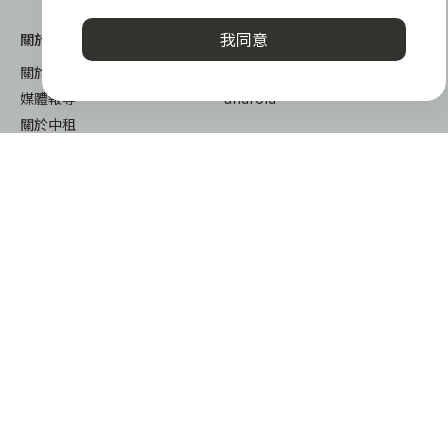
我同意
關於我們
下載
關於 zingala 銀角零卡
iOS
媒體報導
android
關於中租
謹慎衡量自身財務狀況，理性理財最安心
zingala銀角零卡/仲信資融沒有代辦公司及代辦業務，也未與代辦
公司合作，更不會要求您提供實體銀行提款卡或實體信用卡，請提
高警覺，勿受騙上當！
提醒您，消費前請審慎評估財務狀況，理性理財最安心。總費用年
© 2022 仲信資融股份有限公司 Chailease Consumer Finance
百分率區間為0%~15.9%，實際費用率，仍以各合作商家提供之商
Co., Ltd. All Rights Reserved.
品或服務為準，且每一案件實際之年百分率仍視其個別產品及分期
往來條件而有所不同，總費用年百分率不等於分期費用率。
台北市內湖區內湖路一段392號6F
隱私權保護政策
|
消費爭議處理
|
客服電話
:
0800-888-865