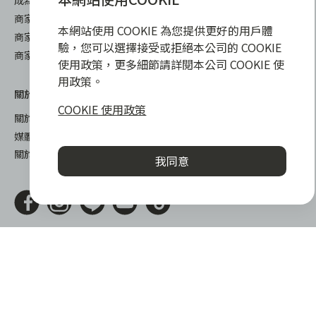
成為 zingala 合作商家
商家成長學堂
本網站使用 COOKIE 為您提供更好的用戶體
商家常見問與答
驗，您可以選擇接受或拒絕本公司的 COOKIE
商家後台登入
使用政策，更多細節請詳閱本公司 COOKIE 使
用政策。
關於我們
下載
COOKIE 使用政策
關於 zingala 銀角零卡
iOS
媒體報導
android
關於中租
我同意
謹慎衡量自身財務狀況，理性理財最安心
zingala銀角零卡/仲信資融沒有代辦公司及代辦業務，也未與代辦
公司合作，更不會要求您提供實體銀行提款卡或實體信用卡，請提
高警覺，勿受騙上當！
提醒您，消費前請審慎評估財務狀況，理性理財最安心。總費用年