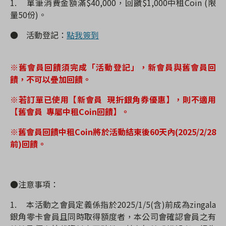
1.
單筆
消費金額滿$40,000，
回饋$1,000中租Coin (限
量50份)。
●
活動登記：
點我簽到
※舊會員回饋須完成「
活動登記」，
新會員與舊會員回
饋，不可以疊加回饋。
※若訂單已使用
【新會員 現折銀角券優惠】，則不適用
【舊會員 專屬中租Coin回饋】。
※舊會員回饋中租Coin將於活動結束後60天內(2025/2/28
前)回饋。
●注意事項：
1.
本活動之會員定義係指於2025/1/5(含)前成為zingala
銀角零卡會員且同時取得額度者，本公司會確認會員之有