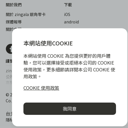
關於我們
下載
關於 zingala 銀角零卡
iOS
媒體報導
android
關於中租
本網站使用COOKIE
本網站使用 COOKIE 為您提供更好的用戶體
謹慎衡量自身財務狀況，理性理財最安心
驗，您可以選擇接受或拒絕本公司的 COOKIE
使用政策，更多細節請詳閱本公司 COOKIE 使
zingala銀角零卡/仲信資融沒有代辦公司及代辦業務，也未與代辦
用政策。
公司合作，更不會要求您提供實體銀行提款卡或實體信用卡，請提
高警覺，勿受騙上當！
COOKIE 使用政策
提醒您，消費前請審慎評估財務狀況，理性理財最安心。總費用年
© 2022 仲信資融股份有限公司 Chailease Consumer Finance
百分率區間為0%~15.9%，實際費用率，仍以各合作商家提供之商
Co., Ltd. All Rights Reserved.
品或服務為準，且每一案件實際之年百分率仍視其個別產品及分期
我同意
往來條件而有所不同，總費用年百分率不等於分期費用率。
台北市內湖區內湖路一段392號6F
隱私權保護政策
|
消費爭議處理
|
客服電話
:
0800-888-865