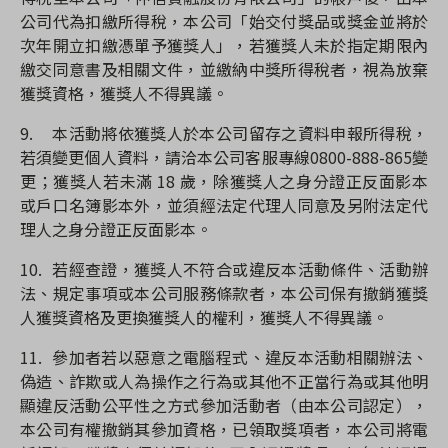
公司代為扣繳所得稅，本公司「始交付獎品或獎金並將於
次年開立扣繳憑單予獲獎人」，若獲獎人未於指定期限內
繳交同意書及相關文件，並繳納中獎所得稅者，視為放棄
獲獎資格，獲獎人不得異議。
9.
本活動將依獲獎人於本公司留存之資料申報所得稅，
若須變更個人資料，請洽本公司客服專線0800-888-865變
更；獲獎人若未滿 18 歲，除獲獎人之身分證正反面影本
或戶口名簿影本外，並須經法定代理人同意及另附法定代
理人之身分證正反面影本。
10.
若經查證，獲獎人不符合或違反本活動條件、活動辦
法、規定事項或本公司服務條款者，本公司保有撤銷獲獎
人獲獎資格及更換獲獎人的權利，獲獎人不得異議。
11.
參加者若以惡意之電腦程式、違反本活動相關辦法、
偽造、詐欺或人為操作之行為或其他不正當行為或其他明
顯違反活動公平性之方式參加活動者（由本公司認定），
本公司有權撤銷其參加資格，已領取獎項者，本公司將電