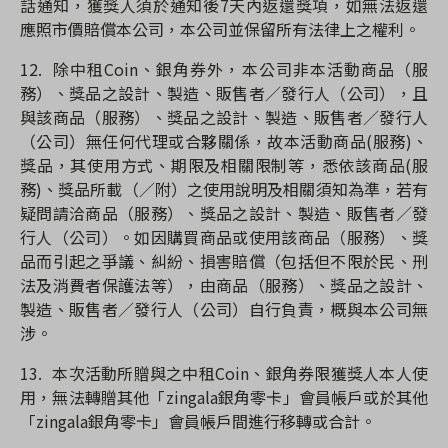
話通知，獲獎人須於通知後7天內返還獎項，如無法返還
應照市價賠償本公司，本公司並保留所有法律上之權利。
12.
除中租Coin、銀角券外，本公司非本活動商品（服
務）、獎品之設計、製造、販售者／發行人（公司），且
與該商品（服務）、獎品之設計、製造、販售者／發行人
（公司）無任何代理或合夥關係，故本活動商品(服務)、
獎品，其使用方式、期限及相關限制等，悉依該商品(服
務)、獎品所載（／附）之使用說明及相關須知為準，若有
疑問請洽商品（服務）、獎品之設計、製造、販售者／發
行人（公司）。如因購買商品或使用該商品（服務）、獎
品而引起之爭議、糾紛、損害賠償（包括但不限於民、刑
法及消費者保護法等），由商品（服務）、獎品之設計、
製造、販售者／發行人（公司）自行負責，概與本公司無
涉。
13.
本次活動所贈與之中租Coin、銀角券限獲獎人本人使
用，無法轉贈其他「zingala銀角零卡」會員帳戶或於其他
「zingala銀角零卡」會員帳戶間進行移轉或合計。