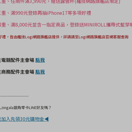
二重、任兩件滿3,990元，贈送露營杯
(羅技網路旗艦店限定)
重、滿990元登錄再抽iPhone17等多項好禮
重、滿8,000元並含一指定商品，登錄送MINIROLL攜帶式藍芽
好禮，皆由羅技Logi網路旗艦店提供，詳請請至Logi網路旗艦店官網客服查詢
前往電競配件主會場
點我
前往商務配件主會場
點我
--------------------
zingala銀角零卡LINE好友嗎？
加入先領30元購物金◀