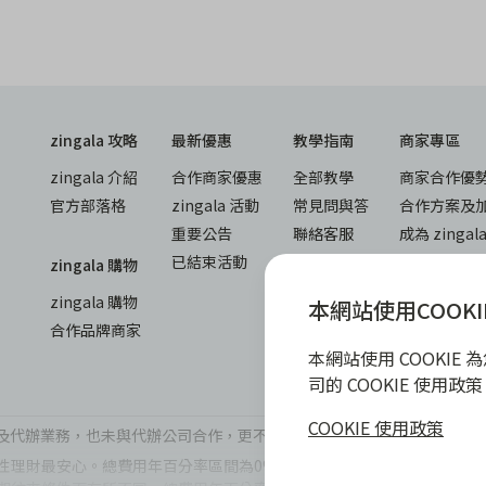
zingala 攻略
最新優惠
教學指南
商家專區
zingala 介紹
合作商家優惠
全部教學
商家合作優
官方部落格
zingala 活動
常見問與答
合作方案及
重要公告
聯絡客服
成為 zinga
已結束活動
商家成長學
zingala 購物
商家常見問
zingala 購物
本網站使用COOKI
商家後台登
合作品牌商家
本網站使用 COOKI
司的 COOKIE 使用
COOKIE 使用政策
辦公司及代辦業務，也未與代辦公司合作，更不會要求您提供實體銀行提款卡
理財最安心。總費用年百分率區間為0%~15.9%，實際費用率，仍以