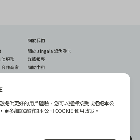
關於我們
勢
關於 zingala 銀角零卡
加值服務
媒體報導
la 合作商家
關於中租
堂
與答
下載
E
入
iOS
E 為您提供更好的用戶體驗，您可以選擇接受或拒絕本公
android
政策，更多細節請詳閱本公司 COOKIE 使用政策。
或實體信用卡，請提高警覺，勿受騙上當！
各合作商家提供之商品或服務為準，且每一