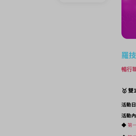
羅技
暢行職
🥇 
活動日期：
活動內
◆
第