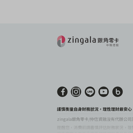
謹慎衡量自身財務狀況，理性理財最安心
zingala銀角零卡/仲信資融沒有代
提醒您，消費前請審慎評估財務狀況，理性