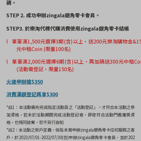
碼。
STEP 2.
成功申辦
zingala
銀角零卡會員。
STEP3.
於樂淘代標代購消費使用
zingala
銀角零卡結帳
l
單筆滿
1,500
元選擇
3
期
(
含
)
以上，送
200
元樂淘購物金
&1
元中租
Coin (
限量
100
名
)
l
單筆滿
2,000
元選擇
6
期
(
含
)
以上，再加碼送
300
元中租
Co
(
活動需登記，限量
150
名
)
火速申辦搶$350
消費滿額登記再拿$300
*
註
1
：本活動需先完成指定活動頁之「活動登記」，才符合本活動之參
加資格，若未於活動期間完成活動登記者，即使符合活動門檻獲獎資
格，也視同放棄，恕不另行告知
*
註
2
：本活動之新戶定義，係指未曾申辦
zingala
銀角零卡任何服務之客
戶，於
2023/07/01-2022/07/30(
含
)
申辦
zingala
銀角零卡會員，並於
202