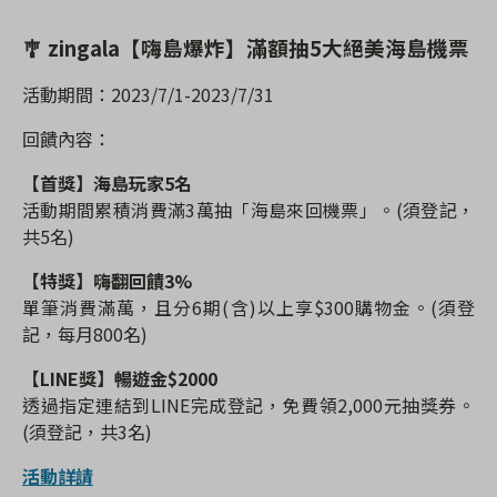
🎐
zingala
【嗨島爆炸】滿額抽
5
大絕美海島機票
活動期間：
2023/7/1-2023/7/31
回饋內容：
【首獎】海島玩家
5
名
活動期間累積消費滿
3
萬抽「海島來回機票」。
(
須登記，
共
5
名
)
【特獎】嗨翻回饋
3%
單筆消費滿萬，且分
6
期
(
含
)
以上享
$300
購物金。
(
須登
記，每月
800
名
)
【
LINE
獎】暢遊金
$2000
透過指定連結到
LINE
完成登記，免費領
2,000
元抽獎券。
(
須登記，共
3
名
)
活動
詳請