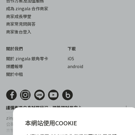
合作方案及加值服務
成為 zingala 合作商家
商家成長學堂
商家常見問與答
商家後台登入
關於我們
下載
關於 zingala 銀角零卡
iOS
媒體報導
android
關於中租
謹慎衡量自身財務狀況，理性理財最安心
zingala銀角零卡/仲信資融沒有代辦公司及代辦業務，也未與代辦
本網站使用COOKIE
公司合作，更不會要求您提供實體銀行提款卡或實體信用卡，請提
高警覺，勿受騙上當！