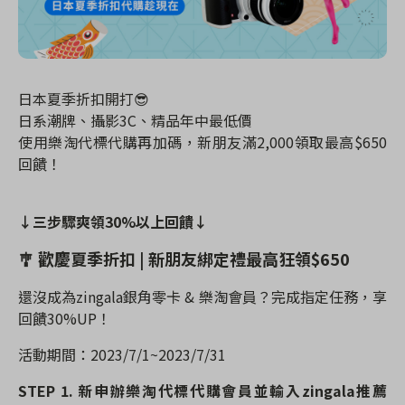
日本夏季折扣
開打😎
日系潮牌、攝影
3C
、精品年中最低價
使用樂淘代標代購再加碼，新朋友滿
2,000
領取最高
$650
回饋！
↓三步驟爽領
30%
以上回饋↓
🎐
歡慶夏季折扣
|
新朋友綁定禮最高狂領
$650
還沒成為
zingala
銀角零卡
&
樂淘會員？完成指定任務，享
回饋
30%UP
！
活動期間：
2023/7/1~2023/7/31
STEP 1.
新申辦樂淘代標代購會員並輸入
zingala
推薦