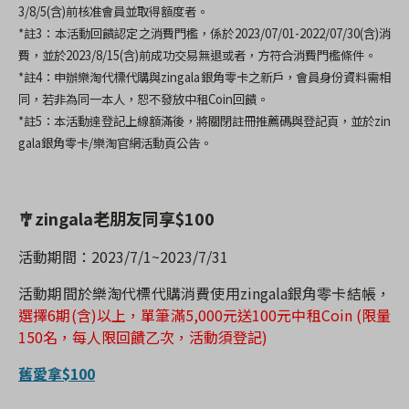
3/8/5(
含
)
前核准會員並取得額度者。
*
註
3
：本活動回饋認定之消費門檻，係於
2023/07/01-2022/07/30(
含
)
消
費，並於
2023/8/15(
含
)
前成功交易無退或者，方符合消費門檻條件。
*
註
4
：申辦樂淘代標代購與
zingala
銀角零卡之新戶，會員身份資料需相
同，若非為同一本人，恕不發放中租
Coin
回饋。
*
註
5
：本活動達登記上線額滿後，將關閉註冊推薦碼與登記頁，並於
zin
gala
銀角零卡
/
樂淘官網活動頁公告。
🎐zingala
老朋友同享
$100
活動期間：
2023/7/1~2023/7/31
活動期間於樂淘代標代購消費使用
zingala
銀角零卡結帳，
選擇
6
期
(
含
)
以上，單筆滿
5,000
元送
100
元中租
Coin (
限量
150
名，每人限回饋乙次，活動須登記
)
舊愛拿$100