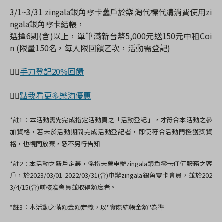
3/1~3/31 zingala銀角零卡舊戶於樂淘代標代購消費使用zi
ngala銀角零卡結帳，
選擇6期(含)以上，單筆滿新台幣5,000元送150元中租Coi
n (限量150名，每人限回饋乙次，活動需登記)
👉🏻
手刀登記20%回饋
👉🏻
點我看更多樂淘優惠
*
註
1
：本活動需先完成指定活動頁之「活動登記」，才符合本活動之參
加資格，若未於活動期間完成活動登記者，即使符合活動門檻獲獎資
格，也視同放棄，恕不另行告知
*
註
2
：本活動之新戶定義，係指未曾申辦
zingala
銀角零卡任何服務之客
戶，於
2023/03/01-2022/03/31(
含
)
申辦
zingala
銀角零卡會員，並於
202
3/4/15(
含
)
前核准會員並取得額度者。
*
註
3
：本活動之滿額金額定義，以
"
實際結帳金額
"
為準