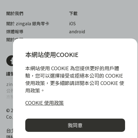
關於我們
下載
關於 zingala 銀角零卡
iOS
媒體報導
android
關於中租
本網站使用COOKIE
本網站使用 COOKIE 為您提供更好的用戶體
謹慎衡量自身財務狀況，理性理財最安心
驗，您可以選擇接受或拒絕本公司的 COOKIE
使用政策，更多細節請詳閱本公司 COOKIE 使
zingala銀角零卡/仲信資融沒有代辦公司及代辦業務，也未與代辦
用政策。
公司合作，更不會要求您提供實體銀行提款卡或實體信用卡，請提
高警覺，勿受騙上當！
COOKIE 使用政策
提醒您，消費前請審慎評估財務狀況，理性理財最安心。總費用年
© 2022 仲信資融股份有限公司 Chailease Consumer Finance
百分率區間為0%~15.9%，實際費用率，仍以各合作商家提供之商
Co., Ltd. All Rights Reserved.
品或服務為準，且每一案件實際之年百分率仍視其個別產品及分期
我同意
往來條件而有所不同，總費用年百分率不等於分期費用率。
台北市內湖區內湖路一段392號6F
隱私權保護政策
|
消費爭議處理
|
客服電話
:
0800-888-865