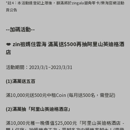
*
註
4
：本活動達登記上限後，額滿將於
zingala
銀角零卡
/
樂淘官網活動
頁公告
--加碼活動--
💋 zin祖媽住雲海 滿萬送$500再抽阿里山英迪格酒
店
活動期間：2023/3/1~2023/3/31
(1)滿萬送五百
滿10,000元送500元中租Coin (每月送500名，需登記)
(2)滿萬抽「阿里山英迪格酒店」
滿10,000元穫一晚價值$25,000元「阿里山英迪格酒店 -
雙人住宿」抽獎機會乙次，買越多次中獎機率越大！(需登