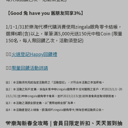
【Good 兔 have you 舊朋友同享3%】
1/1~1/31於樂淘代標代購消費使用zingala銀角零卡結帳，
選擇6期(含)以上，單筆滿5,000元送150元中租Coin (限量
150名，每人限回饋乙次，活動須登記)
👉🏻
火速登記Happy回饋禮
👉🏻
限量回饋活動詳請
註1：本活動須先完成指定活動頁之「活動登記」，才符合本活動之參加資格。
註2：本活動之新戶定義，係指未曾申辦zingala銀角零卡任何服務之客戶，於2023/1/1~20
23/1/31(含)申辦zingala銀角零卡會員，並於2023/2/15(含)前核准會員並取得額度者。
註3：本活動之滿額金額定義，以"實際結帳金額"為準。
註4：本活動達登記上線後，額滿將於zingala銀角零卡/樂淘官網活動頁公告。
🎌樂淘新春全攻略 | 會員日限定折扣、天天簽到抽