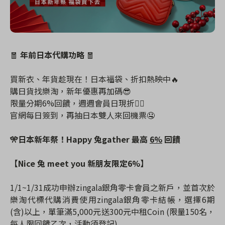
🧧
年前日本代購功略
🧧
買新衣、年貨趁現在！日本福袋、折扣熱映中🔥
購日貨找樂淘，新年優惠再加碼😎
限量分期6%回饋，週週會員日現折👍🏻
官網每日簽到，再抽日本雙人來回機票🤤
🎌日本新年祭！Happy 兔gather 最高
6%
回饋
【Nice 兔 meet you 新朋友限定6%】
1/1~1/31成功申辦zingala銀角零卡會員之新戶，並首次於
樂淘代標代購消費使用zingala銀角零卡結帳，
選擇6期
(含)以上，單筆滿5,000元送300元中租Coin (限量150名，
每人限回饋乙次，活動須登記)