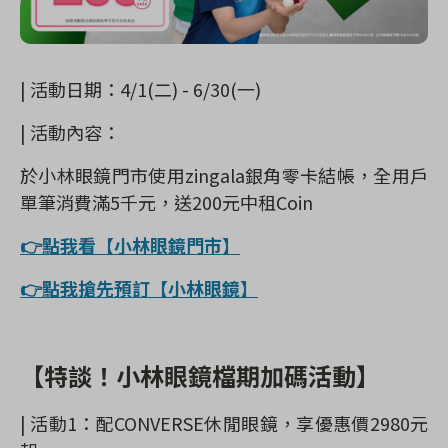
|
活動日期：4
/1(二
) - 6/30(一
)
|
活動內容：
於小林眼鏡門市使用zingala銀角零卡結帳，
全用戶
單筆消費滿
5
千元，
送2
00
元中租
Coin
👉點我看【小林眼鏡門市】
👉點我搶先預訂【小林眼鏡】
【特談！小林眼鏡檔期加碼活動】
|
活動1：配CONVERSE休閒眼鏡，享優惠價2980元