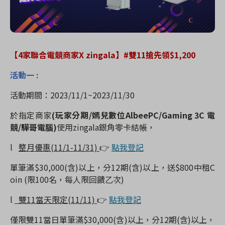
【
4
家聯合電競商家
X zingala
】
#
雙
11
搶先領
$1,200
活動一
:
活動期間：
2023/11/1~2023/11/30
於指定商家
(
玩家分期
/
嫣兒數位
AlbeePC/Gaming 3C
電
競
/
驊哥電腦
)
使用
zingala
銀角零卡結帳，
l
整月優惠
(11/1-11/31)
👉
點我登記
單筆滿
$30,000(
含
)
以上，分
12
期
(
含
)
以上，送
$800
中租
C
oin (
限
100
名，每人限回饋乙次
)
l
雙
11
當天限定
(11/11)
👉
點我登記
僅限雙
11
當日單筆滿
$30,000(
含
)
以上，分
12
期
(
含
)
以上，