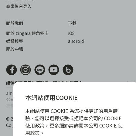
商家後台登入
關於我們
下載
關於 zingala 銀角零卡
iOS
媒體報導
android
關於中租
謹慎衡量自身財務狀況，理性理財最安心
zingala銀角零卡/仲信資融沒有代辦公司及代辦業務，也未與代辦
本網站使用COOKIE
公司合作，更不會要求您提供實體銀行提款卡或實體信用卡，請提
高警覺，勿受騙上當！
本網站使用 COOKIE 為您提供更好的用戶體
提醒您，消費前請審慎評估財務狀況，理性理財最安心。總費用年
驗，您可以選擇接受或拒絕本公司的 COOKIE
© 2022 仲信資融股份有限公司 Chailease Consumer Finance
百分率區間為0%~15.9%，實際費用率，仍以各合作商家提供之商
使用政策，更多細節請詳閱本公司 COOKIE 使
Co., Ltd. All Rights Reserved.
品或服務為準，且每一案件實際之年百分率仍視其個別產品及分期
用政策。
往來條件而有所不同，總費用年百分率不等於分期費用率。