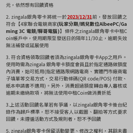
元，依然想有回饋資格
2. zingala
銀角零卡將統一於
2023/12/31
前，發放回饋之
符合
【4家聯合電競商家
(
玩家分期
/
嫣兒數位
AlbeePC/Ga
ming 3C
電競
/
驊哥電腦
)
】
條件之
zingala
銀角零卡中租
C
oin
帳戶中，使用期限至發送日的隔年
11/30
止，逾期失效
無法補發或延展使用
3.
符合資格領取回饋者須為
zingala
銀角零卡
App
之用戶。
使用時需為
zingala
銀角零卡額度會員且於指定通路做額度
內消費，始可抵用
(
指定通路限網路電商、實體門市廠商電
子填單等交易方式，交易行動條碼
(QR code/POS)
付款、
紙本申請書不適用
)
。另外，消費超過額度轉由專人審核或
逾期未繳納款項，將無法使用中租
Coin
做消費折抵
3.
上述活動回饋名單若有爭議，以
zingala
銀角零卡後台紀
錄作為歸戶標準，恕不接受客人以截圖、翻拍等方式要求
回饋，未遵循活動方式及規則者，恕不予回饋
5. zingala
銀角零卡保留活動變更、修改之權利，其餘未盡