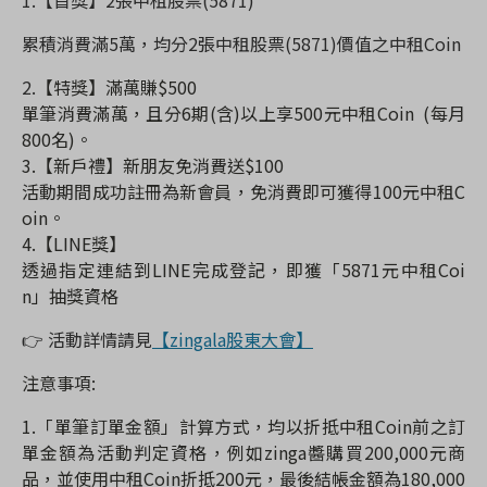
1.
【首獎】
2
張中租股票
(5871)
累積消費滿
5
萬，均分
2
張中租股票
(5871)
價值之中租
Coin
2.
【特獎】滿萬賺
$500
單筆消費滿萬，且分
6
期
(
含
)
以上享
500
元中租
Coin (
每月
800
名
)
。
3.
【新戶禮】新朋友免消費送
$100
活動期間成功註冊為新會員，免消費即可獲得
100
元中租
C
oin
。
4.
【
LINE
獎】
透過指定連結到
LINE
完成登記，即獲「
5871
元中租
Coi
n
」抽獎資格
👉
活動詳情請見
【zingala股東大會】
注意事項
:
1.
「單筆訂單金額」計算方式，均以折抵中租
Coin
前之訂
單金額為活動判定資格，例如
zinga
醬購買
200,000
元商
品，並使用中租
Coin
折抵
200
元，最後結帳金額為
180,000