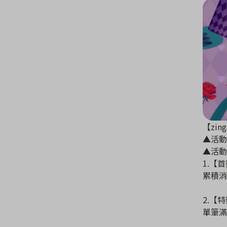
【zin
▲活動時間
▲活動
1.【
累積消
2.【特
單筆滿