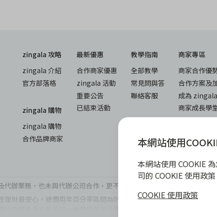
zingala 攻略
最新優惠
教學指南
商家專區
zingala 介紹
合作商家優惠
全部教學
商家合作優
官方部落格
zingala 活動
常見問與答
合作方案及
重要公告
聯絡客服
成為 zinga
已結束活動
商家成長學
zingala 購物
商家常見問
zingala 購物
商家後台登
合作品牌商家
本網站使用COOKI
本網站使用 COOKI
司的 COOKIE 使用
辦公司及代辦業務，也未與代辦公司合作，更不會要求您提供實體銀行提款卡
COOKIE 使用政策
理財最安心。總費用年百分率區間為0%~15.9%，實際費用率，仍以
期往來條件而有所不同，總費用年百分率不等於分期費用率。