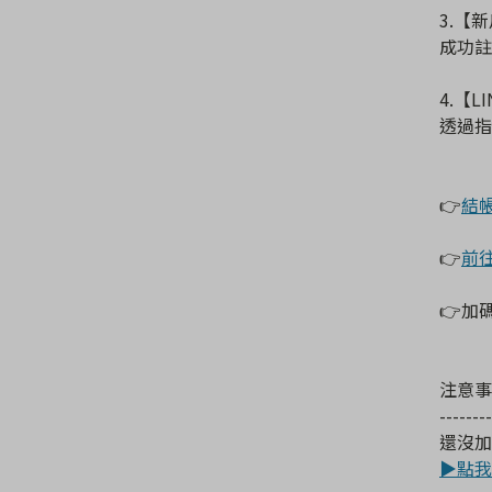
3.【
成功註
4.【L
透過指
👉
結
👉
前
👉加
注意事
--------
還沒加入
▶點我