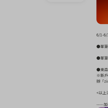
6/1-
●單筆
●單筆滿
●東森新
※新戶
辦「z
<以上
-----