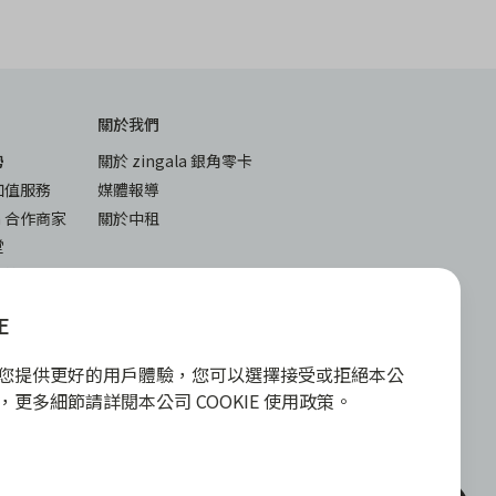
關於我們
勢
關於 zingala 銀角零卡
加值服務
媒體報導
la 合作商家
關於中租
堂
與答
下載
入
iOS
E
android
E 為您提供更好的用戶體驗，您可以選擇接受或拒絕本公
政策，更多細節請詳閱本公司 COOKIE 使用政策。
或實體信用卡，請提高警覺，勿受騙上當！
各合作商家提供之商品或服務為準，且每一