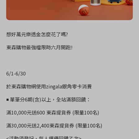
想好萬元樂透金怎麼花了嗎
?
東森購物最強檔限時六月開跑
!
6/1-6/30
於東森購物網使用
zingala
銀角零卡消費
◾
單筆分
6
期
(
含
)
以上，全站滿額回饋：
滿
10,000
元送
600
東森提貨券
(
限量
100
名
)
滿
30,000
元送
2,400
東森提貨券
(
限量
100
名
)
<
活動須登記，每人擇優回饋乙次
>