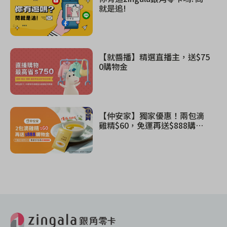
就是追!
【就醬播】精選直播主，送$75
0購物金
【仲安家】獨家優惠！兩包滴
雞精$60，免運再送$888購物
金