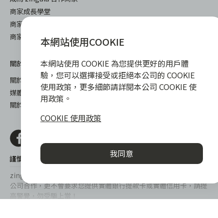
商家成長學堂
商家常見問與答
商家後台登入
本網站使用COOKIE
本網站使用 COOKIE 為您提供更好的用戶體
關於我們
下載
驗，您可以選擇接受或拒絕本公司的 COOKIE
關於 zingala 銀角零卡
iOS
使用政策，更多細節請詳閱本公司 COOKIE 使
媒體報導
android
用政策。
關於中租
COOKIE 使用政策
我同意
謹慎衡量自身財務狀況，理性理財最安心
zingala銀角零卡/仲信資融沒有代辦公司及代辦業務，也未與代辦
公司合作，更不會要求您提供實體銀行提款卡或實體信用卡，請提
高警覺，勿受騙上當！
提醒您，消費前請審慎評估財務狀況，理性理財最安心。總費用年
© 2022 仲信資融股份有限公司 Chailease Consumer Finance