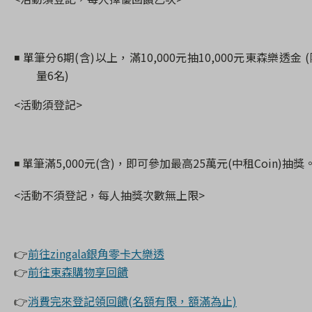
◾
單筆分
6
期
(
含
)
以上，滿
10,000
元抽
10,000
元東森樂透金
(
量
6
名
)
<
活動須登記
>
◾
單筆滿
5,000
元
(
含
)
，即可參加最高
25
萬元
(
中租
Coin)
抽獎
<
活動不須登記，每人抽獎次數無上限
>
👉
前往zingala銀角零卡大樂透
👉
前往東森購物享回饋
👉
消費完來登記領回饋(名額有限，額滿為止)