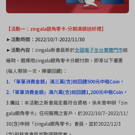
【
活動一：
zingala
銀角零卡
-
分期滿額送好禮】
►
活動時間：
2022/10/7-2022/11/30
►
活動內容：
zingala
新會員新於
全國電子全台實體門市
結
帳時，選擇用
zingala
銀角零卡分期付款，即享以下優惠
(
每人限領一次，擇優回饋
)
：
1. 「單筆消費金額」滿三萬
(
含
)
就回饋
500
元中租
Coin
。
2.「單筆消費金額」滿六萬
(
含
)
就回饋
1,200
元中租
Coin
。
3.備註：
本活動之新會員定義符合資格，係未曾申辦「
zin
gala
銀角零卡」任何服務之客戶，於
2022/10/7~2022/11/
30(
含
)
申辦「
zingala
銀角零卡」會員，並於
2022/12/3
(
含
)
前核准會員並取得額度者。