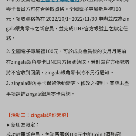
零卡會員方可符合領取資格。
全國電子專屬
新戶
禮100
元，領取資格為在 2022/10/1~2022/11/30
申辦並
成為zin
gala銀角零卡之新會員，並完成LINE官方帳號上之綁定任
務。
2. 全國電子專屬禮100元，可於成為會員後的次月月底前
在
zingala
銀角零卡
LINE
官方帳號領取，若封鎖官方帳號者
將不會收到回饋，
zingala
銀角零卡將不另行通知。
3. zingala
銀角零卡保留活動變更、修改之權利，其餘未盡
事項請詳
zingala
銀角零卡官網。
【
活動三：zingala送你起飛】
►新朋友限定：
成功註冊新會員，免消費即送100元中租Coin (須登記)