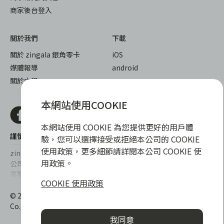
商家後台登入
關於我們
下載
關於 zingala 銀角零卡
iOS
媒體報導
android
關於中租
本網站使用COOKIE
本網站使用 COOKIE 為您提供更好的用戶體
謹慎衡量自身財務狀況，理性理財最安心
驗，您可以選擇接受或拒絕本公司的 COOKIE
使用政策，更多細節請詳閱本公司 COOKIE 使
zingala銀角零卡/仲信資融沒有代辦公司及代辦業務，也未與代辦
用政策。
公司合作，更不會要求您提供實體銀行提款卡或實體信用卡，請提
高警覺，勿受騙上當！
COOKIE 使用政策
提醒您，消費前請審慎評估財務狀況，理性理財最安心。總費用年
© 2022 仲信資融股份有限公司 Chailease Consumer Finance
百分率區間為0%~15.9%，實際費用率，仍以各合作商家提供之商
Co., Ltd. All Rights Reserved.
品或服務為準，且每一案件實際之年百分率仍視其個別產品及分期
我同意
往來條件而有所不同，總費用年百分率不等於分期費用率。