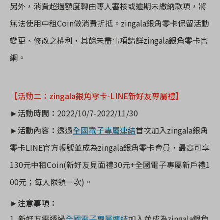
另外，消費超過額度轉由專人審核或逾期未繳納款項，將
無法使用中租
Coin
做消費折抵。
zingala
銀角零卡保留活動
變更、修改之權利，其餘未盡事項請詳
zingala
銀角零卡官
網。
【活動二：
zingala
銀角零卡
-LINE
新好友專屬禮】
►
活動時間：
2022/10/7-2022/11/30
►
活動內容：
透過
全國電子
專屬連結
首次加入
zingala
銀角
零卡
LINE
官方帳號並成為
zingala
銀角零卡會員，最高可享
130
元中租
Coin(
新好友見面禮
30
元
+
全國電子專屬新戶禮
1
00
元；每人限領一次
)
。
►
注意事項：
1. 新好友需透過
全國電子
專屬連結
加入並成為
zingala
銀角