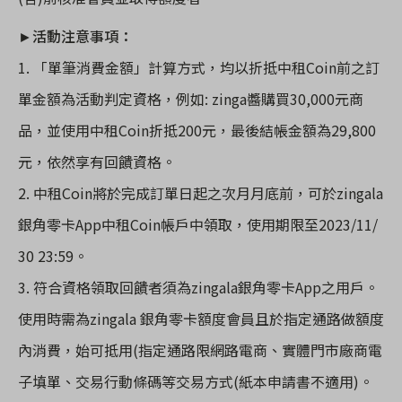
►
活動注意事項：
1. 「單筆消費金額」計算方式，均以折抵中租
Coin
前之訂
單金額為活動判定資格，例如
: zinga
醬購買30
,000
元商
品，並使用中租
Coin
折抵
200
元，最後結帳金額為29
,800
元，依然享有回饋資格。
2. 中租
Coin
將於完成訂單日起之次月月底前，可於
zingala
銀角零卡
App
中租
Coin
帳戶中領取，使用期限至
2023/11/
30 23:59
。
3. 符合資格領取回饋者須為
zingala
銀角零卡
App
之用戶。
使用時需為
zingala
銀角零卡額度會員且於指定通路做額度
內消費，始可抵用
(
指定通路限網路電商、實體門市廠商電
子填單、交易行動條碼等交易方式
(
紙本申請書不適用
)
。