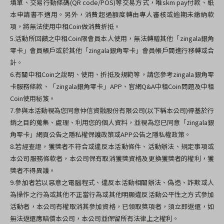
填單、交易行動條碼
(QR code/POS)
等交易方式，唯
skm pay
付款、紙
本申請書不適用。另外，消費超過額度轉由專人審核或逾期未繳納款
項，將無法使用中租
Coin
做消費折抵。
5.
活動所回饋之中租
Coin
限會員本人使用，無法轉贈其他「
zingala
銀角
零卡」會員帳戶或於其他「
zingala
銀角零卡」會員帳戶間進行移轉或合
計。
6.
有關中租
Coin
之說明、使用、折抵及規範等，請您參考
zingala
銀角零
卡服務條款、「
zingala
銀角零卡」
APP
、官網
Q&A
中租
Coin
問題及中租
Coin
使用秘笈。
7.
參與本活動視為您同意仲信資融股份有限公司
(
以下稱本公司
)
得基於行
銷之目的蒐集、處理、利用您的個人資料，並視為您已同意「
zingala
銀
角零卡」網頁公告之隱私權保護政策或
APP
公告之隱私權政策。
8.
若經查證，獲獎者不符合或違反本活動條件、活動辦法、規定事項或
本公司服務條款者，本公司保有取消獲獎資格及更換獲獎者的權利，獲
獎者不得異議。
9.
參加者若以惡意之電腦程式、違反本活動相關辦法、偽造、詐欺或人
為操作之行為或其他不正當行為或其他明顯違反活動公平性之方式參加
活動者，本公司有權取消其參加資格，已領取獎項者，須立即返還，如
無法返還應賠償本公司，本公司並保留所有法律上之權利。