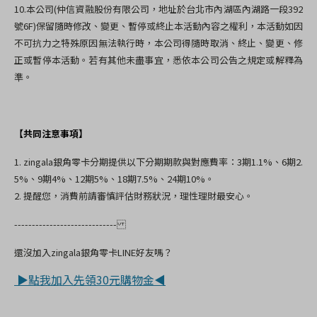
10.
本公司
(
仲信資融股份有限公司，地址於台北市內湖區內湖路一段
392
號
6F)
保留隨時修改、變更、暫停或終止本活動內容之權利，本活動如因
不可抗力之特殊原因無法執行時，本公司得隨時取消、終止、變更、修
正或暫停本活動。若有其他未盡事宜，悉依本公司公告之規定或解釋為
準。
【共同注意事項】
1. zingala銀角零卡分期提供以下分期期款與對應費率：3期1.1%、6期2.
5%、9期4%、12期5%、18期7.5%、24期10%。
2.
提醒您，消費前請審慎評估財務狀況，理性理財最安心。
-----------------------------
還沒加入zingala銀角零卡LINE好友嗎？
▶點我加入先領30元購物金◀