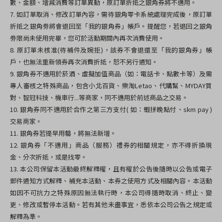
數、金額、增減消費等訂單異動，原訂單折抵之銀角券將不適用。
7.
如訂單取消、修改訂單內容，需待銀角零卡系統處理完成後，原訂單
折抵之銀角劵將會退回至「我的銀角券」帳戶。提醒您，若退回之銀角
劵限尚未使用完畢，您可於活動期間內再次消費使用。
8.
原訂單未核准
(
待補件及婉拒
)
，該券不會退還至「我的銀角券」帳
戶，也無法重新領券再次消費折抵，恕不另行通知。
9.
銀角券不適用於菸酒、虛擬加值商品（如：電話卡、點數卡等）及需
專人審核之特殊商品，包含小北百貨、樂淘
Letao
、代購幫、
MYDAY
買
對、智冠科技、機車行
...
等商家，同不適用於前述商品之交易。
10.
銀角券同不適用於合作之第三方支付
(
如：蝦拼晚點付、
skm pay )
交易商家。
11.
銀角券若提早用罄，將無法新增。
12.
銀角券「不適用」商品（服務）禮券的相關規定，亦不得折換現
金、分次折抵，或是找零。
13.
本公司保留本活動最終解釋權，且有權於公告後隨時以公告或電子
郵件通知方式解釋、補充本活動、本券之使用方式及相關內容。本活動
如因不可抗力之特殊原因無法執行時，本公司得隨時取消、終止、變
更、修改或暫停本活動。若有其他未盡事宜，悉依本公司公告之規定或
解釋為準。