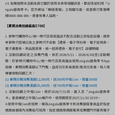
14.
如需詢問本活動及其它關於使用本券等相關訊息，歡迎多加利用「
zi
ngala
銀角零卡」官方網站「聯絡客服」之相關功能，或是撥打客服專
線
0800-888-865
，將會有專人協助。
【累積消費回饋最高$700】
1.
夢時代購物中心
/
統一時代百貨高雄店不配合活動之非指定店櫃，請參
考夢時代官網公告之夢時代不收取【禮券、電子特別券、電子抵用券、
電子優惠券、商品提貨單、統一超商禮券、電子支付】店櫃明細
2.
活動回饋認定之消費門檻，係於
2026/5/11
–
2026/6/30(
含
)
活動期
間，於夢時代購物中心
/
統一時代百貨高雄店使用
zingala
銀角零卡
App
結帳
，累積消費滿額以下門檻，且成功交易無退貨
/
取消交易者，每人限
擇優領取回饋乙次：
(1)
累積分期消費滿額12
,000
元，送300元中租
Coin
，限量300份
(2)
累積分期消費滿額25
,000
元，送7
00
元中租
Coin
，限量3
00
份
3.
活動回饋之中租
Coin
，將於
2026/7/31
前，匯入至「
zingala
銀角零
卡」會員帳號之中租
Coin
帳戶中，使用期限至
2027/11/30 23:59
。
4.
使用中租
Coin
折抵時，需為
zingala
銀角零卡有消費額度會員且於指定
通路做額度內消費始可抵用，指定通路限網路電商或實體門市廠商電子