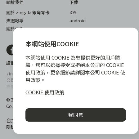
關於我們
下載
關於 zingala 銀角零卡
iOS
媒體報導
android
關於中租
本網站使用COOKIE
本網站使用 COOKIE 為您提供更好的用戶體
謹慎衡量自身財務狀況，理性理財最安心
驗，您可以選擇接受或拒絕本公司的 COOKIE
使用政策，更多細節請詳閱本公司 COOKIE 使
zingala銀角零卡/仲信資融沒有代辦公司及代辦業務，也未與代辦
用政策。
公司合作，更不會要求您提供實體銀行提款卡或實體信用卡，請提
高警覺，勿受騙上當！
COOKIE 使用政策
提醒您，消費前請審慎評估財務狀況，理性理財最安心。總費用年
© 2022 仲信資融股份有限公司 Chailease Consumer Finance
百分率區間為0%~15.9%，實際費用率，仍以各合作商家提供之商
Co., Ltd. All Rights Reserved.
品或服務為準，且每一案件實際之年百分率仍視其個別產品及分期
我同意
往來條件而有所不同，總費用年百分率不等於分期費用率。
台北市內湖區內湖路一段392號6F
隱私權保護政策
|
消費爭議處理
|
客服電話
:
0800-888-865