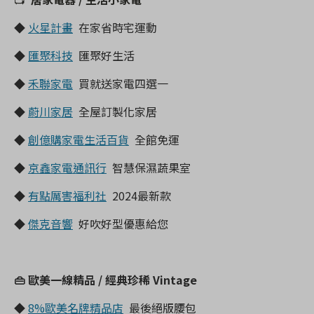
◆
火星計畫
在家省時宅運動
◆
匯聚科技
匯聚好生活
◆
禾聯家電
買就送家電四選一
◆
蔚川家居
全屋訂製化家居
◆
創億購家電生活百貨
全館免運
◆
京鑫家電通訊行
智慧保濕蔬果室
◆
有點厲害福利社
2024最新款
◆
傑克音響
好吹好型優惠給您
👜 歐美一線精品 / 經典珍稀 Vintage
◆
8%歐美名牌精品店
最後絕版腰包