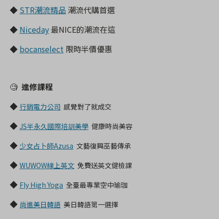
◆
STR潮流精品
潮流代購首選
◆
Niceday
最NICE的潮流在這
◆
bocanselect
限時半價優惠
🧐
進修課程
◆
行銷電力公司
感覺對了就成交
◆
JS半永久國際培訓美學
健康時尚美容
◆
少女占卜師Azusa
文藝復興巫藝傳承
◆
WUWOW線上英文
免費送英文健檢課
◆
Fly High Yoga
全臺最專業空中瑜珈
◆
尚進美日韓語
美日韓語第一選擇