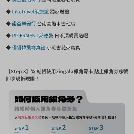
◆
Liketravel萊旅遊
獨家贈禮
◆
諾亞樂器行
台南高階木吉他店
◆
RIDERMENT萊德曼
日系頂規賽道帽
◆
僑僑韓風寫真館
小紅書花束寫真
【Step 3】
🦄
結帳使用zingala銀角零卡 貼上銀角券序號
即享現折現賺！