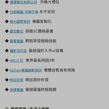
◆
手機大禮包
通達電信有限公司
◆
永不妥協
仕鉑電腦 完美平衡
◆
專屬客製化
捷大國際資訊
◆
原廠3C價格最優
豐宏數位
◆
輕鬆享受極緻效能
電電電腦
◆
最超值好入手vr設備
攝影甘仔店
◆
業界最長保固3年
HALU 3C
◆
實體店售後有保障
SoEasy電腦競新資訊
◆
明谷買好好買
明谷好買
◆
電競筆電終極致勝
安捷電腦
📺
居家電器 / 生活小家電