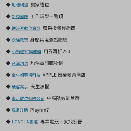
◆
獨家禮包
地標網通
◆
工作玩樂一路順
新秀國際
◆
蘋果授權經銷商
邁淬客數位資訊
◆
身歷其境遊戲體驗
夜貓電玩
◆
用券再折250
小顏選3C旗艦館
◆
均浩電訊購物網
台灣均浩
◆
APPLE 授權教育商店
金牛頓藝術科技
◆
天生無懼
硬客高手
◆
中高階效能首選
來玩數位有限公司
◆
Playfun7
玩樂分期
◆
專業電競，就找宏晉
HONGJIN嚴選