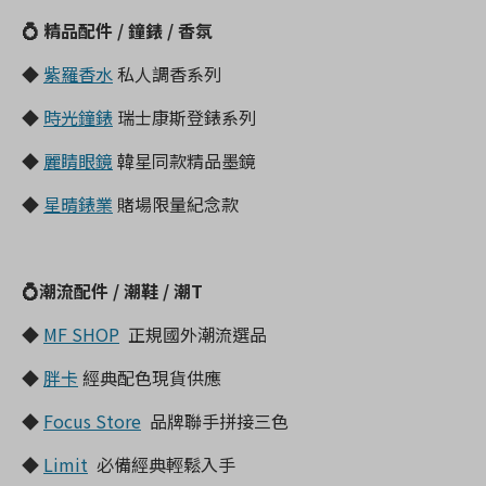
💍 精品配件 / 鐘錶 / 香氛
◆
紫羅香水
私人調香系列
◆
時光鐘錶
瑞士康斯登錶系列
◆
麗睛眼鏡
韓星同款精品墨鏡
◆
星晴錶業
賭場限量紀念款
💍潮流配件 / 潮鞋 / 潮T
◆
MF SHOP
正規國外潮流選品
◆
胖卡
經典配色現貨供應
◆
Focus Store
品牌聯手拼接三色
◆
Limit
必備經典輕鬆入手