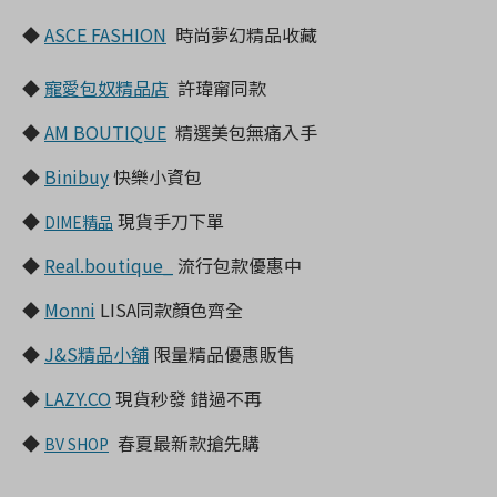
◆
ASCE FASHION
時尚夢幻精品收藏
◆
寵愛包奴精品店
許瑋甯同款
◆
AM BOUTIQUE
精選美包無痛入手
◆
Binibuy
快樂小資包
◆
現貨手刀下單
DIME精品
◆
Real.boutique_
流行包款優惠中
◆
Monni
LISA同款顏色齊全
◆
J&S精品小舖
限量精品優惠販售
◆
LAZY.CO
現貨秒發 錯過不再
◆
春夏最新款搶先購
BV SHOP