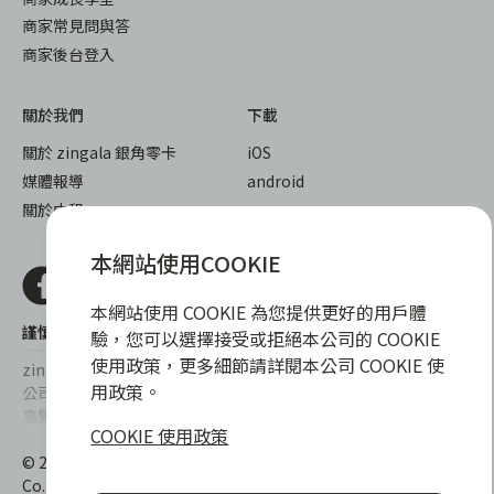
商家常見問與答
商家後台登入
關於我們
下載
關於 zingala 銀角零卡
iOS
媒體報導
android
關於中租
本網站使用COOKIE
本網站使用 COOKIE 為您提供更好的用戶體
謹慎衡量自身財務狀況，理性理財最安心
驗，您可以選擇接受或拒絕本公司的 COOKIE
使用政策，更多細節請詳閱本公司 COOKIE 使
zingala銀角零卡/仲信資融沒有代辦公司及代辦業務，也未與代辦
用政策。
公司合作，更不會要求您提供實體銀行提款卡或實體信用卡，請提
高警覺，勿受騙上當！
COOKIE 使用政策
提醒您，消費前請審慎評估財務狀況，理性理財最安心。總費用年
© 2022 仲信資融股份有限公司 Chailease Consumer Finance
百分率區間為0%~15.9%，實際費用率，仍以各合作商家提供之商
Co., Ltd. All Rights Reserved.
品或服務為準，且每一案件實際之年百分率仍視其個別產品及分期