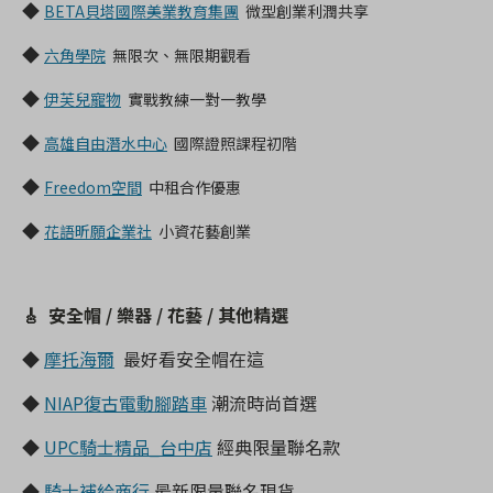
◆
BETA貝塔國際美業教育集團
微型創業利潤共享
◆
六角學院
無限次、無限期觀看
◆
伊芙兒寵物
實戰教練一對一教學
◆
高雄自由潛水中心
國際證照課程初階
◆
Freedom空間
中租合作優惠
◆
花語昕願企業社
小資花藝創業
🎸
安全帽 / 樂器 / 花藝 / 其他精選
◆
摩托海爾
最好看安全帽在這
◆
NIAP復古電動腳踏車
潮流時尚首選
◆
UPC騎士精品_台中店
經典
限量聯名款
◆
騎士補給商行
最新限量聯名現貨