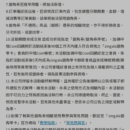
7.銀角券若提早用罄，將無法新增。
8.訂單確認送出後，若欲修改訂單內容，包含調整分期期數、金額、增
減消費等訂單異動，該單將無法使用銀角券。
9.
銀角券「不適用」商品（服務）禮券的相關規定，亦不得折換現金、
分次折抵，或是找零。
10.活動期間完成交易並成功折抵指定「銀角券/銀角券序號」，加碼中
租Coin回饋將於活動結束後90個工作天內匯入符合資格之「zingala銀角
零卡」會員的中租Coin帳號 ;
本活動加碼中租Coin回饋認定之會員，係
指於活動結束後5天內成為zingala銀角零卡額度會員且完成帳號開通(需
無停用等異常情況)，本公司會確認會員之有效性及個人填載資料之正確
性，若有無效或錯誤者，視為放棄活動參與資格。
11.本公司保留本活動最終解釋權，且有權於公告後隨時以公告或電子郵
件通知方式解釋、補充本活動、本券之使用方式及相關內容。本活動如
因不可抗力之特殊原因無法執行時，本公司得隨時取消、終止、變更、
修改或暫停本活動。若有其他未盡事宜，悉依本公司公告之規定或解釋
為準。
12.
如需了解其他銀角券相關使用教學與常見問題，歡迎至「zingala銀
角零卡」官方網站「
教學指南
」、「
常見問與答
」。
13.如需詢問本活動及其它關於使用本券等相關訊息，歡迎多加利用「zi