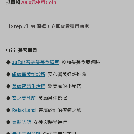
抵
再領
2000元中租Coin
【Step 2】
🏪 開逛！立即查看適用商家
💆🏻
美容保養
◆
auFait吾霏醫美食驗室
極簡醫美食療體驗
◆
綺麗嘉美型診所
安心醫美好評推薦
◆
美麗智慧生活館
變美麗的小秘密
◆
甯之美診所
美麗最佳選擇
◆
Relax Land
專屬於你的療癒之旅
◆
曼齡診所
女神與時光逆行
◆
青熙美學診所
你的美青熙可見