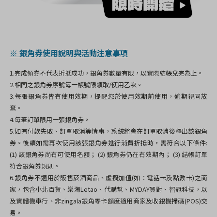
※ 銀角券使用說明與活動注意事項
1.完成領券不代表折抵成功，銀角券數量有限，以實際結帳兌完為止。
2.相同之銀角券序號每一帳號限領取/使用乙次。
3.每張銀角券皆有使用效期，提醒您於使用效期前使用，逾期視同放
棄。
4.每筆訂單限用一張銀角券。
5.如有付款失敗、訂單取消等情事，系統將會在訂單取消後釋出該銀角
券。後續如需再次使用該張銀角券進行消費折抵時，需符合以下條件:
(1) 該銀角券尚有可使用名額； (2) 銀角券仍在有效期內； (3) 結帳訂單
符合銀角券規則。
6.銀角券不適用於販售菸酒商品、虛擬加值(如：電話卡及點數卡)之商
家，包含小北百貨、樂淘Letao、代購幫、MYDAY買對、智冠科技，以
及實體機車行、非zingala銀角零卡額度適用商家及收銀機掃碼(POS)交
易。