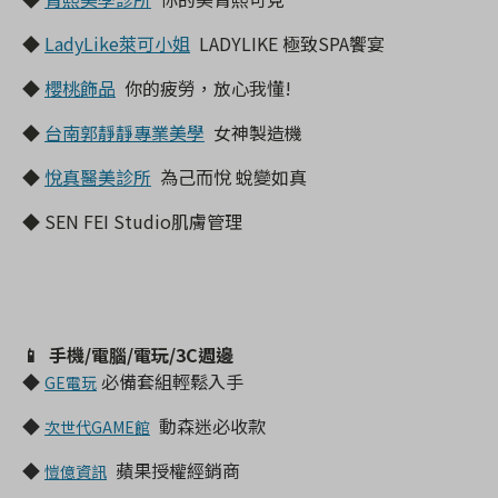
◆
LadyLike萊可小姐
LADYLIKE 極致SPA饗宴
◆
櫻桃飾品
你的疲勞，放心我懂!
◆
台南郭靜靜專業美學
女神製造機
◆
悅真醫美診所
為己而悅 蛻變如真
◆
SEN FEI Studio肌膚管理
📱 手機/電腦/電玩/3C週邊
◆
必備套組輕鬆入手
GE電玩
◆
動森迷必收款
次世代GAME館
◆
蘋果授權經銷商
愷億資訊