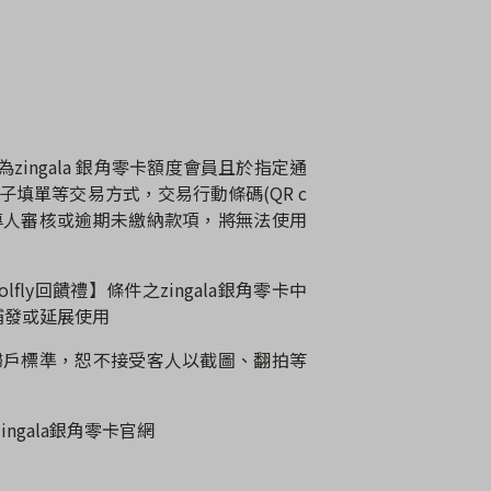
為
zingala
銀角零卡額度會員且於指定通
子填單等交易方式，交易行動條碼
(QR c
專人審核或逾期未繳納款項，將無法使用
olfly
回饋禮】條件之
zingala
銀角零卡中
補發或延展使用
歸戶標準，恕不接受客人以截圖、翻拍等
zingala
銀角零卡官網