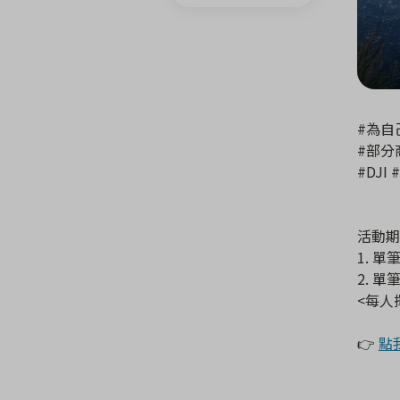
#為自
#部分
#DJI 
活動期間
1. 單
2. 單
<每人
👉
點