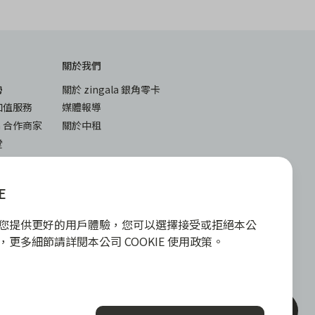
關於我們
勢
關於 zingala 銀角零卡
加值服務
媒體報導
la 合作商家
關於中租
堂
與答
下載
入
iOS
E
android
E 為您提供更好的用戶體驗，您可以選擇接受或拒絕本公
政策，更多細節請詳閱本公司 COOKIE 使用政策。
或實體信用卡，請提高警覺，勿受騙上當！
各合作商家提供之商品或服務為準，且每一
聯絡客服