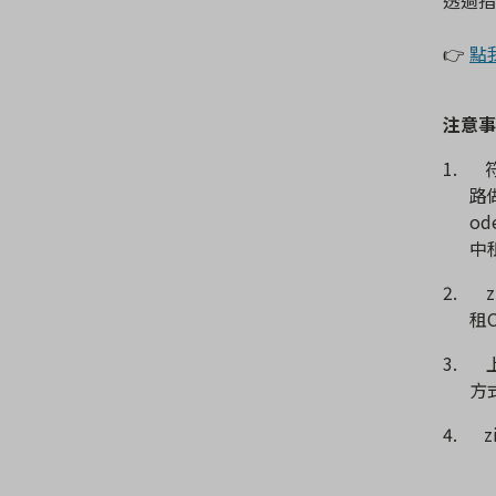
👉
點
注意事
1.
路
od
中
2.
z
租
3.
方
4.
z