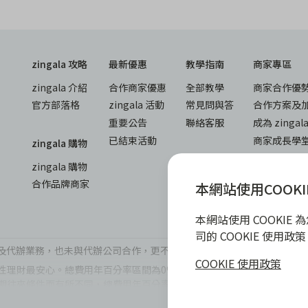
zingala 攻略
最新優惠
教學指南
商家專區
zingala 介紹
合作商家優惠
全部教學
商家合作優
官方部落格
zingala 活動
常見問與答
合作方案及
重要公告
聯絡客服
成為 zinga
已結束活動
商家成長學
zingala 購物
商家常見問
zingala 購物
商家後台登
合作品牌商家
本網站使用COOKI
本網站使用 COOKI
司的 COOKIE 使用
辦公司及代辦業務，也未與代辦公司合作，更不會要求您提供實體銀行提款卡
COOKIE 使用政策
理財最安心。總費用年百分率區間為0%~15.9%，實際費用率，仍以
期往來條件而有所不同，總費用年百分率不等於分期費用率。