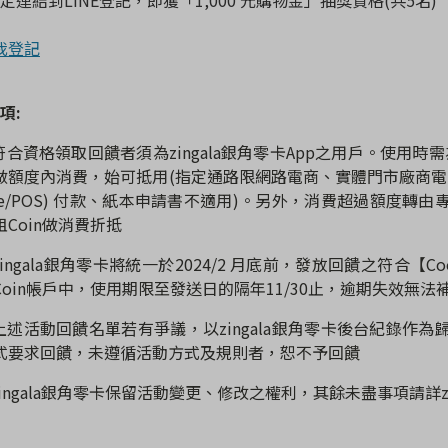
我登記
項
:
符合資格領取回饋者須為
zingala
銀角零卡
App
之用戶。使用時需
做額度內消費，始可抵用
(
指定通路限網路電商、實體門市廠商電
e/POS)
付款、紙本申請書不適用
)
。另外，消費超過額度轉由
租
Coin
做消費折抵
ingala
銀角零卡將統一於
2024/2 月底
前，發放回饋之符合【
Co
Coin
帳戶中，使用期限至發送日的隔年
11/30
止，逾期失效無法
上述活動回饋名單若有爭議，以
zingala
銀角零卡後台紀錄作為
式要求回饋，未遵循活動方式及規則者，恕不予回饋
ingala
銀角零卡保留活動變更、修改之權利，其餘未盡事項請詳