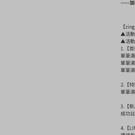
-----
加
【zi
▲活動時間
▲活動
1.【
單筆滿5
單筆滿5
單筆滿5
2.【特
單筆滿
3.【
成功註
4.【L
透過指