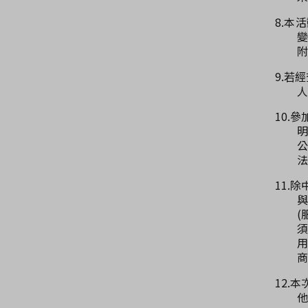
8.本
變
附
9.若
人
10.
明
公
法
11.
(
須
用
商
12.
他