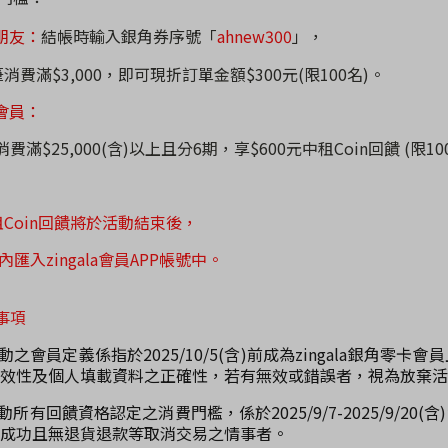
朋友：
結帳時輸入銀角券序號「
ahnew300
」，
消費滿
$3,000
，
即可現折訂單金額
$300
元(限100名)。
會員：
筆消費滿
$25,000(含)以上且分6期
，
享
$600
元中租
Coin
回饋 (限10
租Coin回饋將於活動結束後，
內匯入
zingala
會員
APP
帳號中。
事項
活動之會員定義係指於2025/10/5(含)前成為zingala銀角
效性及個人填載資料之正確性，若有無效或錯誤者，視為放棄活
動所有回饋資格認定之消費門檻，係於2025/9/7-2025/9/20(含
成功且無退貨退款等取消交易之情事者。