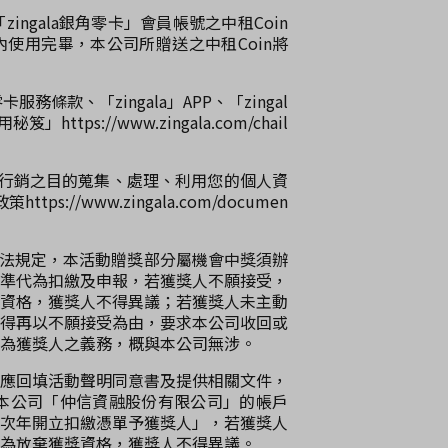
ngala銀角零卡」會員帳號之中租Coin
期限內使用完畢，本公司所贈送之中租Coin將
務條款、「zingala」APP、「zingal
ps://www.zingala.com/chail
於行銷之目的蒐集、處理、利用您的個人資
//www.zingala.com/documen
稅法規定，本活動贈獎部分屬機會中獎須辦
準代為扣繳及申報，若獲獎人不願接受，
資格，獲獎人不得異議；若獲獎人未主動
得再以不願接受為由，要求本公司收回或
為獲獎人之義務，概與本公司無涉。
獎人應回填活動聲明同意書及提供相關文件，
本公司「仲信資融股份有限公司」的帳戶
次年開立扣繳憑單予獲獎人」，若獲獎人
為放棄獲獎資格，獲獎人不得異議。