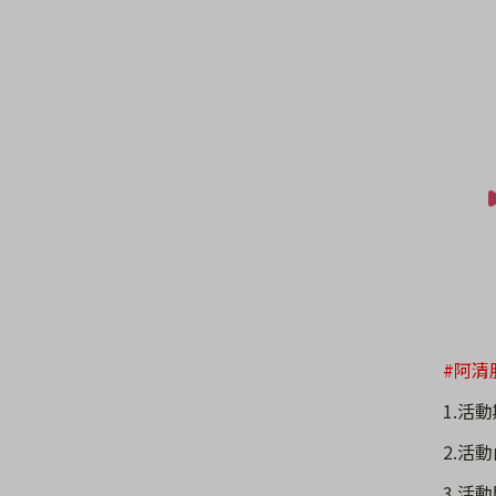
#阿清
1.活
2.活
3.活