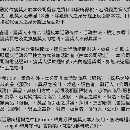
活動將依獲獎人於本公司留存之資料申報所得稅，若須變更個人資料，
更；獲獎人若未滿 18 歲，除獲獎人之身分證正反面影本或戶
法定代理人之身分證正反面影本。
經查證，獲獎人不符合或違反本活動條件、活動辦法、規定事項
獲獎資格及更換獲獎人的權利，獲獎人不得異議。
參加者若以惡意之電腦程式、違反本活動相關辦法、偽造、詐欺
顯違反活動公平性之方式參加活動者（由本公司認定），本公司
司將電話通知，獲獎人須於通知後7天內返還獎項，如無法返還
律上之權利。
除中租Coin、銀角券外，本公司非本活動商品（服務）、獎品
與該商品（服務）、獎品之設計、製造、販售者／發行人（公司
服務)、獎品，其使用方式、期限及相關限制等，悉依該商品(服
知為準，若有疑問請洽商品（服務）、獎品之設計、製造、販售
該商品（服務）、獎品而引起之爭議、糾紛、損害賠償（包括但
品（服務）、獎品之設計、製造、販售者／發行人（公司）自行
本次活動所贈與之中租Coin、銀角券限獲獎人本人使用，無法轉贈其
「zingala銀角零卡」會員帳戶間進行移轉或合計。