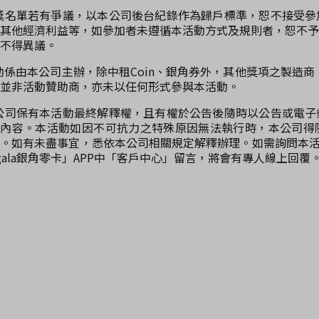
獲獎名單若有爭議，以本公司後台紀錄作為歸戶標準，恕不接受
其他經濟利益等，如參加者未遵循本活動方式及規則者，恕不予
不得異議。
活動係由本公司主辦，除中租Coin、銀角券外，其他獎項之製造商、代理
並非活動贊助商，亦未以任何形式參與本活動。
本公司保有本活動最終解釋權，且有權於公告後隨時以公告或電
關內容。本活動如因不可抗力之特殊原因無法執行時，本公司得
。如有未盡事宜，悉依本公司相關規定解釋辦理。如需詢問本活
gala銀角零卡」APP中「客戶中心」留言，將會有專人線上回覆