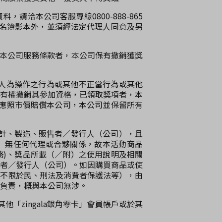
請洽本公司客服專線0800-888-865
口名簿影本外，並須經法定代理人同意及另
或本公司服務條款者，本公司保有撤銷獲獎
或人為操作之行為或其他不正當行為或其他
有權撤銷其參加資格，已領取獎項者，本
應照市價賠償本公司，本公司並保留所有
之設計、製造、販售者／發行人（公司），且
）無任何代理或合夥關係，故本活動商品
務)、獎品所載（／附）之使用說明及相關
者／發行人（公司）。如因購買商品或使
不限於民、刑法及消費者保護法等），由
負責，概與本公司無涉。
他「zingala銀角零卡」會員帳戶或於其