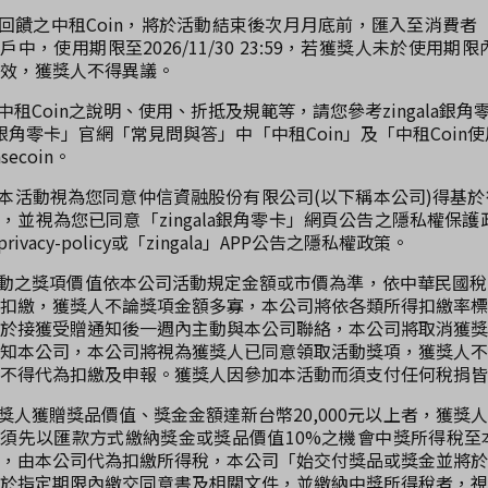
動回饋之中租Coin，將於活動結束後次月月底前，匯入至消費者「zi
戶中，使用期限至2026/11/30 23:59，若獲獎人未於使用
效，獲獎人不得異議。
關中租Coin之說明、使用、折抵及規範等，請您參考zingala銀角零卡服
銀角零卡」官網「常見問與答」中「中租Coin」及「中租Coin使用秘笈」htt
asecoin。
與本活動視為您同意仲信資融股份有限公司(以下稱本公司)得基
，並視為您已同意「zingala銀角零卡」網頁公告之隱私權保護政策https:
/privacy-policy或「zingala」APP公告之隱私權政策。
活動之獎項價值依本公司活動規定金額或市價為準，依中華民國
扣繳，獲獎人不論獎項金額多寡，本公司將依各類所得扣繳率標
於接獲受贈通知後一週內主動與本公司聯絡，本公司將取消獲獎
知本公司，本公司將視為獲獎人已同意領取活動獎項，獲獎人不
不得代為扣繳及申報。獲獎人因參加本活動而須支付任何稅捐皆
獲獎人獲贈獎品價值、獎金金額達新台幣20,000元以上者，獲
須先以匯款方式繳納獎金或獎品價值10%之機會中獎所得稅至
，由本公司代為扣繳所得稅，本公司「始交付獎品或獎金並將於
於指定期限內繳交同意書及相關文件，並繳納中獎所得稅者，視