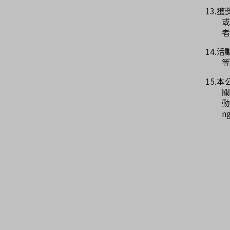
13.
或
者
14.
等
15.
動
n