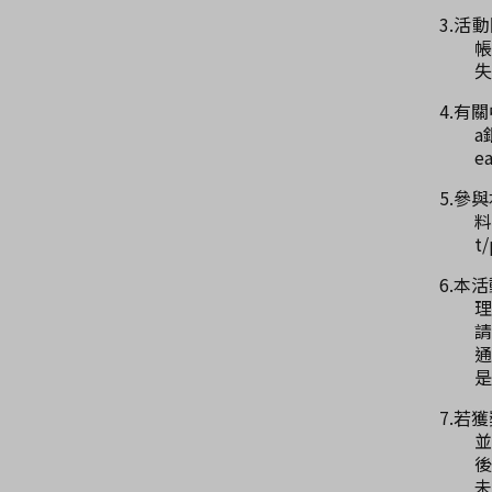
3.活
帳
失
4.有
a
e
5.參
料
t
6.本
理
請
通
是
7.若
並
後
未