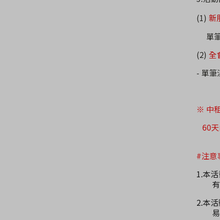
(1)
新
單筆
(2)
全
- 單
※ 中
60
天
#注意
1.本
有
2.本活
易