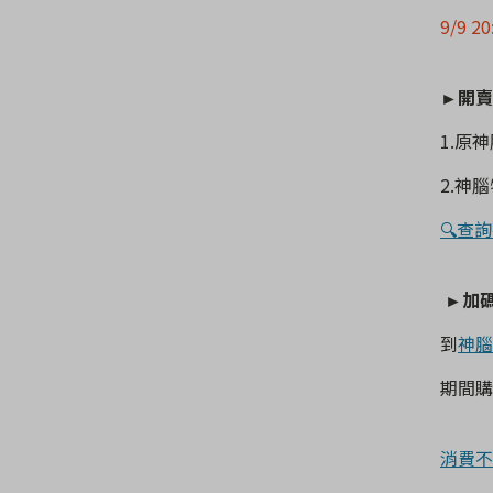
9/9 
►
開賣
1.
原神
2.
神腦
🔍查
►
加
到
神腦
期間購
消費不