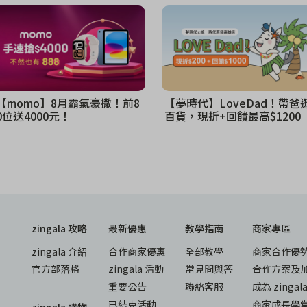
【momo】8月霸氣豪撒！前8
【夢時代】LoveDad！帶爸
0位送4000元！
百貨，現折+回饋最高$1200
zingala 攻略
最新優惠
教學指南
商家專區
zingala 介紹
合作商家優惠
全部教學
商家合作優
官方部落格
zingala 活動
常見問與答
合作方案及
重要公告
聯絡客服
成為 zinga
已結束活動
商家成長學
zingala 購物