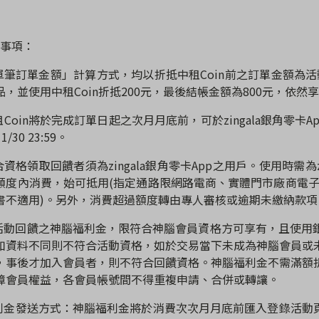
事項：
單筆訂單金額」計算方式，均以折抵中租
Coin
前之訂單金額為活
品，並使用中租
Coin
折抵
200
元，最後結帳金額為
800
元，依然
租
Coin
將於完成訂單日起之次月月底前，可於
zingala
銀角零卡
A
1/30 23:59
。
合資格領取回饋者須為
zingala
銀角零卡
App
之用戶。使用時需為
額度內消費，始可抵用
(
指定通路限網路電商、實體門市廠商電
書不適用
)
。另外，消費超過額度轉由專人審核或逾期未繳納款項
活動回饋之神腦福利金，限符合神腦會員資格方可享有，且使用
如資料不同則不符合活動資格，如於交易當下未成為神腦會員或
，事後才加入會員者，則不符合回饋資格。神腦福利金不需滿額
障會員權益，各會員帳號間不得重複申請、合併或轉讓。
利金發送方式：神腦福利金將於消費次次月月底前匯入登錄活動