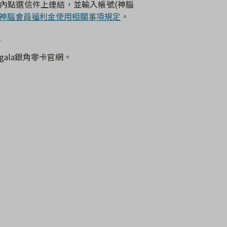
內點選信件上連結，並輸入帳號
(
神腦
神腦會員福利金使用相關事項規定
。
區
gala
銀角零卡官網。