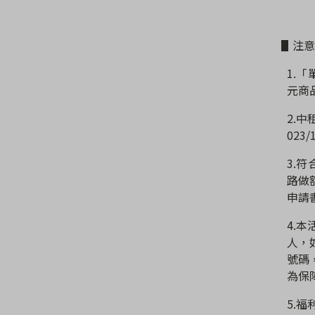
▋注意
1.
「
元商
2.
中
023/1
3.
符
路做
申請
4.
本
人，
號碼
為保
5.
福