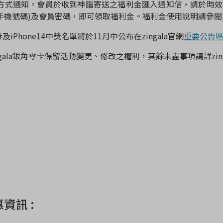
方式通知。會員於收到神腦寄送之福利金匯入通知信，請於時效
手機號碼
)
及會員密碼，即可領取福利金。福利金使用說明請參閱
及iPhone14中獎名單將於11月中公布在zingala官網
重要公告
gala
銀角零卡保留活動變更、修改之權利，其餘未盡事項請詳
zin
資訊 :