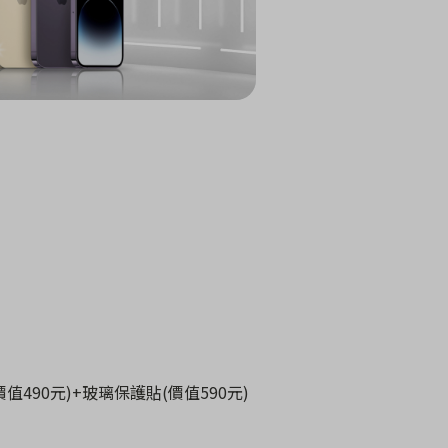
價值
490
元
)+
玻璃保護貼
(
價值
590
元
)