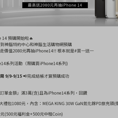
ne 14 預購開始啦🔥
前到神
腦特約中心和神腦生活購物網預購
走價值2080元再抽
iPhone14
!! 根本就是#買一送一
ne14系列活動（限購買iPhone14系列)
周
9/9-9/15
📢
完成結帳才算預購成功
訂單金額」滿
3
萬
(
含
)
且為
iPhone14
系列，回饋
大禮包
1080
元，
內含：
MEGA KING 30W GaN
氮化鎵
PD
旅充頭
(
0
元
(500
元福利金
+500
元中租
Coin)