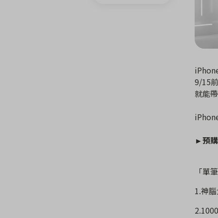
iPho
9/15
就能帶
iPho
►
預購
「單筆
1.
神腦
2.100