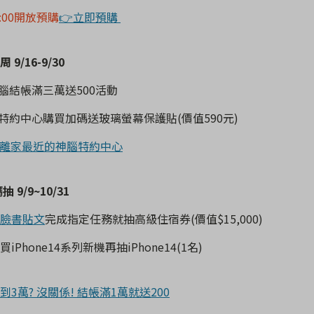
20:00開放預購
👉立即預購
周
9/16-9/30
腦結帳滿三萬送
500
活動
特約中心購買加碼送玻璃螢幕保護貼
(
價值
590
元
)
詢離家最近的神腦特約中心
碼抽
9/9~10/31
臉書貼文
完成指定任務就抽高級住宿券
(
價值
$15,000)
買
iPhone14
系列新機再抽
iPhone14(1
名
)
到3萬? 沒關係! 結帳滿1萬就送200