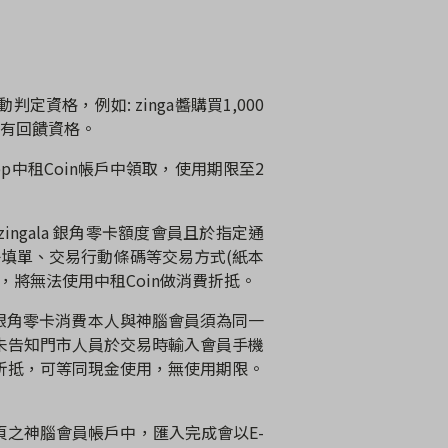
動判定資格，例如
: zinga
醬購買
1,000
享有回饋資格。
pp
中租
Coin
帳戶中領取，使用期限至
2
zingala
銀角零卡額度會員且於指定通
子填單、交易行動條碼等交易方式
(
紙本
，將無法使用中租
Coin
做消費折抵。
銀角零卡消費本人與神腦會員須為同一
未告知門市人員於交易時輸入會員手機
折抵，可等同現金使用，無使用期限。
頁之神腦會員帳戶中，匯入完成會以
E-