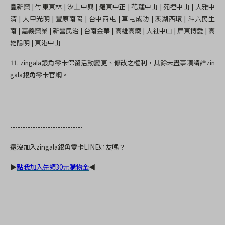
豐新興
|
竹東東林
|
汐止中興
|
羅東中正
|
花蓮中山
|
苑裡中山
|
大雅中
清
|
大甲光明
|
豐原南陽
|
台中西屯
|
草屯成功
|
溪湖西環
|
斗六民生
南
|
嘉義興業
|
新營民治
|
台南金華
|
高雄高鐵
|
大社中山
|
屏東博愛
|
高
雄陽明
|
東港中山
11. zingala
銀角零卡保留活動變更、修改之權利，其餘未盡事項請詳
zin
gala
銀角零卡官網。
-----------------------------
還沒加入
zingala
銀角零卡
LINE
好友嗎？
▶
點我加入先領30
元購物金
◀