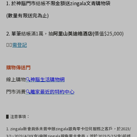
1.
於神腦門市
結帳
不限金額送
zingala
文青購物袋
(
數量有限送完為止
)
2.
單筆
結帳滿
1
萬，抽
阿里山英迪格酒店(
價值$25,000)
👉🏻
需登記
購物傳送門
線上購物
🔍
神腦生活購物網
門市消費
🔍
離家最近的特約中心
▋注意事項：
1. zingala
新會員係未曾申辦
zingala
銀角零卡任何服務之客戶，於
2023/
3/1~2023/4/30(
含
)
申辦
zingala
銀角零卡會員，並於
2023/5/15(
含
)
前核