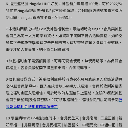
6.
指定連結加
zingala LINE
好友，
神腦新戶專屬禮
100
元，
可於2022/5/
31前在
zingala
銀角零卡
LINE
官方帳號領取，若封鎖官方帳號者將不會收
到回饋，
zingala
銀角零卡將不另行通知。
7.
本活動回饋之中租
Coin
及神腦福利金，限結帳時為
zingala
會員與神腦
會員且為同一人方可享有資格，如資料不同則不符合活動資格，如於交
易當下未成為神腦會員或未告知門市人員於交易時輸入會員手機號碼，
事後才加入會員者，則不符合回饋資格。
8.
神腦福利金不需滿額折抵，可等同現金使用，無使用期限。為保障會
員權益，各會員帳號間不得重複申請、合併或轉讓。
9.
福利金發送方式：神腦福利金將於消費次次月月底前匯入登錄活動頁
之神腦會員帳戶中，匯入完成會以
E-mail
方式通知。會員於收到神腦寄
送之福利金匯入通知信，請於時效內點選信件上連結，並輸入帳號
(
神腦
會員手機號碼
)
及會員密碼，即可領取福利金。福利金使用說明請參閱
神
腦會員福利金使用相關事項規定
。
10.
限量購物袋，神腦指定門市：台北民生東
|
台北南陽
|
三重正義
|
新
莊幸福二
|
北投明德
|
台北民權東
|
桃園藝文
|
中壢元化
|
中壢中正
|
新