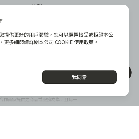
關於我們
勢
關於 zingala 銀角零卡
E
加值服務
媒體報導
la 合作商家
關於中租
E 為您提供更好的用戶體驗，您可以選擇接受或拒絕本公
堂
政策，更多細節請詳閱本公司 COOKIE 使用政策。
與答
下載
入
iOS
android
聯絡客服
我同意
或實體信用卡，請提高警覺，勿受騙上當！
各合作商家提供之商品或服務為準，且每一
台北市內湖區內湖路一段392號6F
消費爭議處
|
客服電
:
0800-888-
理
話
865