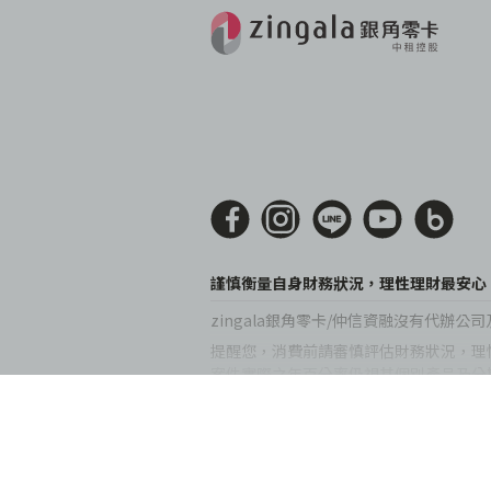
謹慎衡量自身財務狀況，理性理財最安心
zingala銀角零卡/仲信資融沒有代
提醒您，消費前請審慎評估財務狀況，理性
案件實際之年百分率仍視其個別產品及分
© 2022 仲信資融股份有限公司 Chailease Cons
Reserved.