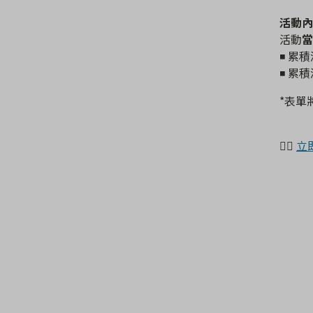
活動內
活動
當
◾ 累積
◾ 累積
*表單將
👉🏻
立