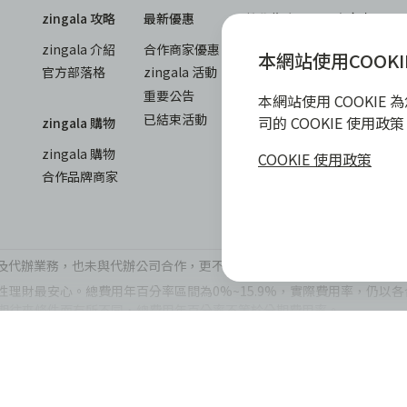
zingala 攻略
最新優惠
教學指南
商家專區
zingala 介紹
合作商家優惠
全部教學
商家合作優
本網站使用COOKI
官方部落格
zingala 活動
常見問與答
合作方案及
重要公告
聯絡客服
成為 zinga
本網站使用 COOKI
已結束活動
商家成長學
司的 COOKIE 使用
zingala 購物
商家常見問
zingala 購物
COOKIE 使用政策
商家後台登
合作品牌商家
辦公司及代辦業務，也未與代辦公司合作，更不會要求您提供實體銀行提款卡
理財最安心。總費用年百分率區間為0%~15.9%，實際費用率，仍以
期往來條件而有所不同，總費用年百分率不等於分期費用率。
umer Finance Co., Ltd. All Rights
隱私權保護政
|
策