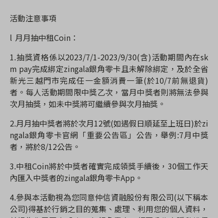
活動注意事項
l
月月抽中租
Coin
：
1.
抽獎資格係以
2023/7/1-2023/9/30(
含
)
活動期間內在
sk
m pay
完成綁定
zingala
銀角零卡且未解除綁定，及於全省
新光三越門市
完成任一金額消費一筆
(
於
10/7
前無退貨
)
者
。每人活動期間限中獎乙次，當月中獎者則將無法參與
次月抽獎，如未中獎將可繼續參與次月抽獎。
2.
月月抽中獎者將於次月
12
號
(
如遇假日順延至上班日
)
於
zi
ngala
銀角零卡官網「重要公告區」公告，舉例
:7
月中獎
者，將於
8/12
公告。
3.
中租
Coin
將於中獎者確實完成領獎手續後，
30
個工作天
內匯入中獎者的
zingala
銀角零卡
App
。
4.
參與本活動視為您同意仲信資融股份有限公司
(
以下稱本
公司
)
得基於行銷之目的蒐集、處理、利用您的個人資料，