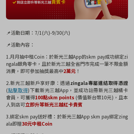
📌
活動日期：
7/1(
六
)-9/30(
六
)
📌
活動內容：
1
.
月月抽中租
Coin
：於新光三越
App
的
skm pay
成功綁定
zi
ngala
銀角零卡，且於新光三越全省門市完成一筆不限金額
消費，即可參加抽獎最高中
2
萬元
！
2.新光三越新戶享好康
：透過
zingala
專屬連結
取得憑證
(
點擊取得
)
下載新光三越
App
，並成功註冊新光三越橘卡
會員，可獲得
100
點
skm points
(
價值新台幣
10
元
)
，且本
人到店可
立即升等新光三越紅卡貴賓
3.
綁定
skm pay
送好禮
：於新光三越
App s
km pay
綁定
zing
ala
即贈
30
元中租
Coin