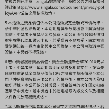
並視為您已同意「
zingala
銀角零卡」網頁公告之隱私權保
護政策
https://www.zingala.com/document/privacy-pol
icy
或
APP
公告之隱私權政策。
5.
本活動之獎品價值依本公司活動規定金額或市價為準，
依中華民國稅法規定，本活動贈獎部分屬機會中獎須辦理
扣繳，中獎者不論獎品金額多寡，本公司將依各類所得扣
繳率標準代為扣繳及申報，若受贈者不願接受，請於接獲
受贈通知後一週內主動與本公司聯絡，本公司將取消中獎
資格，中獎者不得異議。
6.
若中獎者獲贈獎品價值、獎金金額達新台幣
20,010
元以
上者，中獎者應回填活動聲明同意書及相關文件，並須先
匯款應繳納獎金或獎品價值
10%
之機會中獎所得稅至本公
司「仲信資融股份有限公司」的帳戶後，由本公司代為扣
繳所得稅，本公司始交付獎品、獎金並將於次年開立扣繳
憑單予中獎者。若中獎者未於指定期限內繳交文件及相關
文件視同放棄獲獎資格。
7.
本活動將依中獎者於本公司留存之資料申報所得稅，若