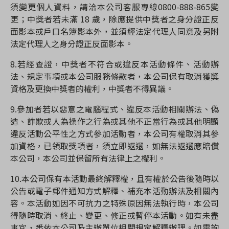
須變更個人資料，請洽本公司客服專線
0800-888-865
變
更；中獎者若未滿
18
歲，除應提供中獎者之身分證正反
面影本或戶口名簿影本外，並須經法定代理人同意及另附
法定代理人之身分證正反面影本。
8.
若經查證，中獎者不符合或違反本活動條件、活動辦
法、規定事項或本公司服務條款者，本公司保有取消獲獎
資格及更換中獎者的權利，中獎者不得異議。
9.
參加者若以惡意之電腦程式、違反本活動相關辦法、偽
造、詐欺或人為操作之行為或其他不正當行為或其他明顯
違反活動公平性之方式參加活動者，本公司有權取消其參
加資格，已領取獎項者，須立即返還，如無法返還應賠償
本公司，本公司並保留所有法律上之權利。
10.
本公司保有本活動最終解釋權，且有權於公告後隨時以
公告或電子郵件通知方式解釋、補充本活動辦法及相關內
容。本活動如因不可抗力之特殊原因無法執行時，本公司
得隨時取消、終止、變更、修正或暫停本活動。如有未盡
事宜，悉依本公司及主辦單位相關規定解釋辦理。如需詢