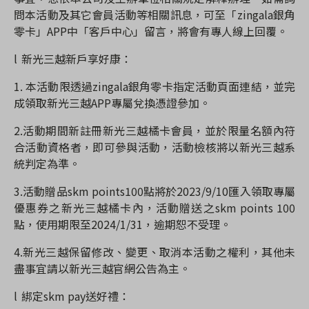
問本活動及其它會員活動等相關訊息，可至「
zingala
銀角
零卡」
APP
中「客戶中心」留言，將會有專人線上回覆。
l
新光三越新戶享好康
：
1.
本活動限透過
zingala
銀角零卡指定活動頁面連結，並完
成領取新光三越
APP
專屬兌換憑證參加。
2.
活動期間新註冊新光三越橘卡會員，並於限量名額內符
合活動資格者，即可參與活動，活動檢核將以新光三越系
統判定為準。
3.
活動贈品
skm points100
點將於
2023/9/10
匯入領取專屬
優惠券之新光三越橘卡內，活動贈送之
skm points 100
點，使用期限至
2024/1/31
，逾期恕不受理。
4.
新光三越保留修改、變更、取消本活動之權利，其他未
盡事宜請以新光三越官網公告為主。
l
綁定
skm pay
送好禮：