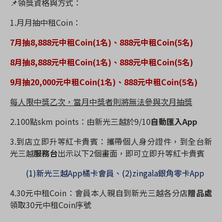
📌
領獎資格與方式：
1.
月月抽中租
Coin
：
7
月抽
8,888
元中租
Coin(1
名
)
、
888
元
中租
Coin(5
名
)
8
月抽
8,888
元中租
Coin(1
名
)
、
888
元中租
Coin(5
名
)
9
月抽
20,000
元中租
Coin(1
名
)
、
888
元中租
Coin(5
名
)
每人限中獎乙次，當月中獎者則將無法參與次月抽獎
2.
100
點
skm points
：由新光三越於
9/10
自動匯入
App
3.
到店立即升等紅卡貴賓：攜帶個人身分證件，到全台新
光三越
服務台
出示以下
2
個畫面，即可立即升等紅卡貴賓
(1)
新光三越
App
橘卡會員、
(2)zingala
銀角零卡
App
4.30
元中租
Coin
：會員本人親自到新光三越各分店
贈品處
領取
30
元中租
Coin
序號