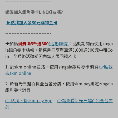
-----------------------------
還沒加入銀角零卡
LINE
好友嗎
?
▶點我加入領30元購物金◀
-----------------------------
📢
加碼
消費滿
3
千送
300
(
活動詳情
)
：活動期間內使用
zinga
la
銀角零卡結帳，新舊戶同享單筆滿
3,000
送
300
元中租
Co
in
，全通路活動期間內每人限回饋乙次
1.
於
skm online
通路，使用
zingala
銀角零卡消費
👉
點我
去
skm online
2.
於新光三越百貨全台各分店，使用
skm pay
綁定
zingala
銀角零卡消費
👉
點我下載
skm pay App
👉
點我看新光三越百貨全台店
鋪