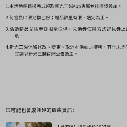
1.
本活動需透過完成領取新光三越
App
專屬兌換憑證參加。
2.
每會員
ID
限兌換乙份；贈品數量有限，送完為止。
3.
活動贈品兌換券採限量提供，兌換券使用方式詳見券上
明。
4.
新光三越保留修改、變更、取消本活動之權利，其他未盡
宜請以新光三越官網公告為主。
您可能也會感興趣的優惠資訊 :
【易遊網】搶先卡位2027旅