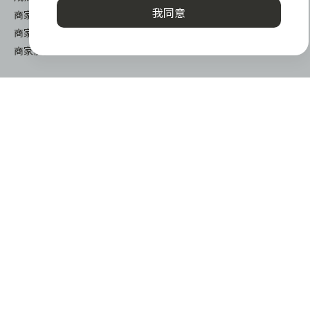
我同意
商家成長學堂
商家常見問與答
商家後台登入
關於我們
下載
關於 zingala 銀角零卡
iOS
媒體報導
android
關於中租
謹慎衡量自身財務狀況，理性理財最安心
zingala銀角零卡/仲信資融沒有代辦公司及代辦業務，也未與代辦
公司合作，更不會要求您提供實體銀行提款卡或實體信用卡，請提
高警覺，勿受騙上當！
提醒您，消費前請審慎評估財務狀況，理性理財最安心。總費用年
© 2022 仲信資融股份有限公司 Chailease Consumer Finance