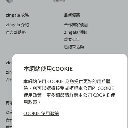
zingala 攻略
最新優惠
zingala 介紹
合作商家優惠
官方部落格
zingala 活動
重要公告
已結束活動
zingala 購物
教學指南
本網站使用COOKIE
zingala 購物
全部教學
合作品牌商家
常見問與答
本網站使用 COOKIE 為您提供更好的用戶體
聯絡客服
驗，您可以選擇接受或拒絕本公司的 COOKIE
使用政策，更多細節請詳閱本公司 COOKIE 使
用政策。
商家專區
商家合作優勢
COOKIE 使用政策
合作方案及加值服務
成為 zingala 合作商家