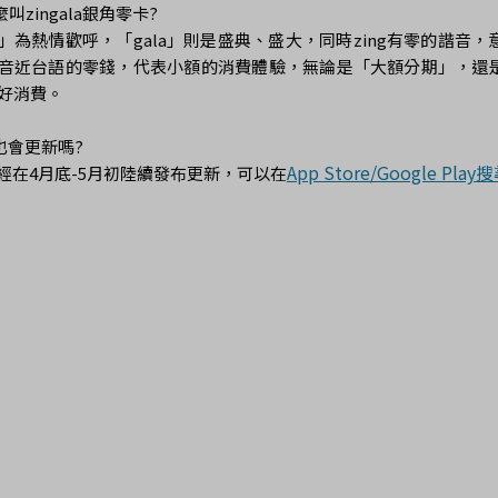
麼叫zingala銀角零卡?

ng」為熱情歡呼，「gala」則是盛典、盛大，同時zing有零的諧音，
音近台語的零錢，代表小額的消費體驗，無論是「大額分期」，還是「
好消費。

p也會更新嗎?

App Store/Google Pla
已經在4月底-5月初陸續發布更新，可以在