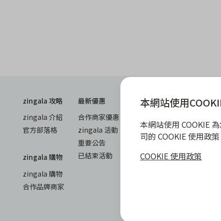
本網站使用COOKI
zingala 攻略
最新優惠
教學指南
商家專區
zingala 介紹
合作商家優惠
全部教學
商家合作優
本網站使用 COOKI
官方部落格
zingala 活動
常見問與答
合作方案及
司的 COOKIE 使用
重要公告
聯絡客服
成為 zinga
COOKIE 使用政策
已結束活動
商家成長學
zingala 購物
商家常見問
zingala 購物
商家後台登
合作品牌商家