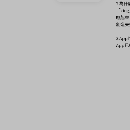
2.為什
「zi
唸起來
創造美
3.Ap
App