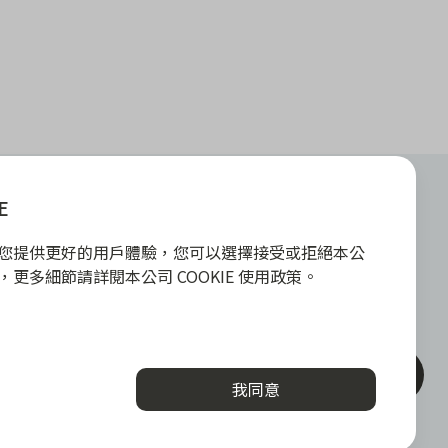
E
關於我們
勢
關於 zingala 銀角零卡
E 為您提供更好的用戶體驗，您可以選擇接受或拒絕本公
加值服務
媒體報導
政策，更多細節請詳閱本公司 COOKIE 使用政策。
la 合作商家
關於中租
堂
與答
下載
入
聯絡客服
iOS
我同意
android