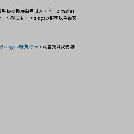
意味從零擴展至無限大。「zingala」
小額支付」，zingala都可以為顧客
y搜尋zingala銀角零卡
，就會找到我們囉!