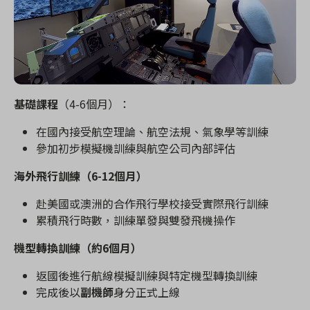
基礎課程
（
4-6
個月）：
在國內接受航空理論、航空法規、氣象學等訓練
參加初步模擬機訓練與航空公司內部評估
海外飛行訓練（
6-12
個月）
赴美國或澳洲的合作飛行學校接受實際飛行訓練
累積飛行時數，訓練單發與雙發飛機操作
機型轉換訓練（約
6
個月）
返國後進行航線模擬訓練與特定機型轉換訓練
完成後以
副機師
身分正式上線