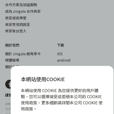
合作方案及加值服務
成為 zingala 合作商家
商家成長學堂
商家常見問與答
商家後台登入
關於我們
下載
關於 zingala 銀角零卡
iOS
媒體報導
android
關於中租
本網站使用COOKIE
本網站使用 COOKIE 為您提供更好的用戶體
謹慎衡量自身財務狀況，理性理財最安心
驗，您可以選擇接受或拒絕本公司的 COOKIE
使用政策，更多細節請詳閱本公司 COOKIE 使
zingala銀角零卡/仲信資融沒有代辦公司及代辦業務，也未與代辦
用政策。
公司合作，更不會要求您提供實體銀行提款卡或實體信用卡，請提