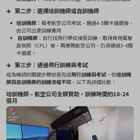
✈
️
第二步：選擇培訓機師或自訓機師
培訓機師
：報考航空公司考試，通過
4-5
關卡遴選後，
由公司出資訓練費用
自訓機師
：自行找飛行學校接受訓練，取得商用駕駛
員執照（
CPL
）後，再應聘航空公司，仍須通過
3-4
關
卡遴選。
✈
️
第三步：通過飛行訓練與考試
成為機師的關鍵步驟就是完成
飛行訓練與考試
，但
培訓機
師與自訓機師的訓練流程不同
，以下為詳細比較：
培訓機師 – 航空公司全額贊助，訓練時間約
18-24
個月