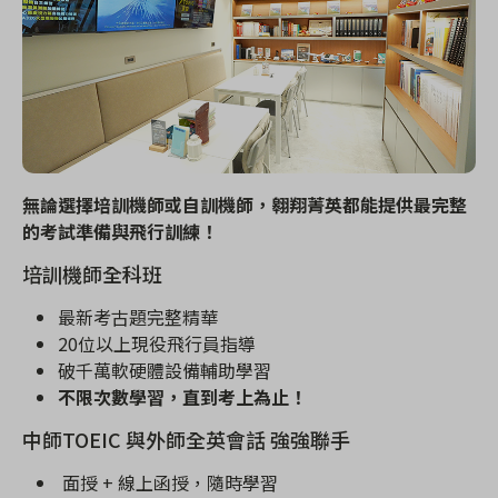
無論選擇培訓機師或自訓機師，翱翔菁英都能提供最完整
的考試準備與飛行訓練！
培訓機師全科班
最新考古題完整精華
20
位以上現役飛行員指導
破千萬軟硬體設備輔助學習
不限次數學習，直到考上為止！
中師
TOEIC
與外師全英會話 強強聯手
面授
+
線上函授，隨時學習