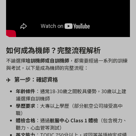
如何成為機師？完整流程解析
不論選擇
培訓機師或自訓機師
，都需要經過一系列的訓練
與考試，以下是成為機師的完整流程：
✈
️
第一步：確認資格
年齡條件
：通常
18-30
歲之間較具優勢，
30
歲以上建
議選擇自訓機師
學歷要求
：大專以上學歷（部分航空公司接受高中
職）
體檢合格
：通過
航醫中心
Class 1
體檢
（包含視力、
聽力、心血管等測試）
英文能力
：
TOEIC 750
分以上，或同等英語檢定成績