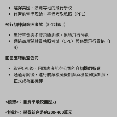
選擇美國、澳洲等地的飛行學校
修習航空學理論，準備考取私照（
PPL
）
飛行訓練與商照考試（
5-12
個月）
進行單發與多發飛機訓練，累積飛行時數
通過商用駕駛員執照考試（
CPL
）與儀器飛行資格（
I
R
）
回國應聘航空公司
取得
CPL
後，回國應考航空公司的
自訓機師甄選
通過考試後，進行航線模擬機訓練與機型轉換訓練，
正式成為
副機師
<優勢>：
自費學飛較無壓力
<挑戰>：學費新台幣約
300-400
萬元