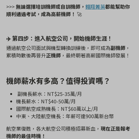
>>>
無論選擇培訓機師或自訓機師，
翱翔菁英
都能幫助你
順利通過考試，成為高薪機師！
🚀
✈
️
第四步：進入航空公司，開始機師生涯！
通過航空公司面試與機型轉換訓練後，即可成為
副機師
，
累積時數後再晉升
正機師
，最終朝著高薪國際機師發展！
機師薪水有多高？值得投資嗎？
副機長
薪水：
NT$25-35
萬
/
月
機長
薪水：
NT$40-50
萬
/
月
國際航空成熟機長
：
NT$60
萬以上
/
月
中東、大陸航空機長
：年薪可達
900
萬新台幣
航空業復甦，各大航空公司積極招募新血，
現在正是報考
機師的最佳時機！