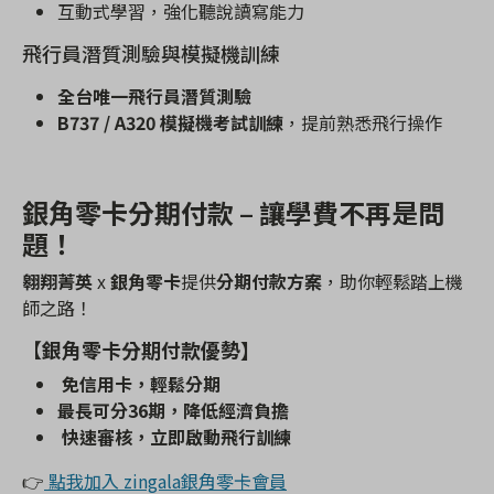
互動式學習，強化聽說讀寫能力
飛行員潛質測驗與模擬機訓練
全台唯一飛行員潛質測驗
B737 / A320
模擬機考試訓練
，提前熟悉飛行操作
銀角零卡分期付款
–
讓學費不再是問
題！
翱翔菁英
x
銀角零卡
提供
分期付款方案
，助你輕鬆踏上機
師之路！
【
銀角零卡分期付款優勢】
免信用卡，輕鬆分期
最長可分
36
期，降低經濟負擔
快速審核，立即啟動飛行訓練
👉
點我加入 zingala銀角零卡會員