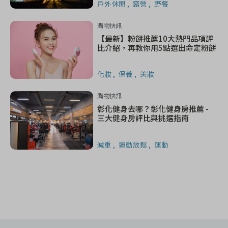
戶外休閒
露營
野餐
購物快訊
【最新】粉餅推薦10大熱門品項評
比介紹，再教你用5點選出命定粉餅
化妝
保養
美妝
購物快訊
彰化健身去哪？彰化健身房推薦 -
三大健身房評比與挑選指南
減重
運動放鬆
運動