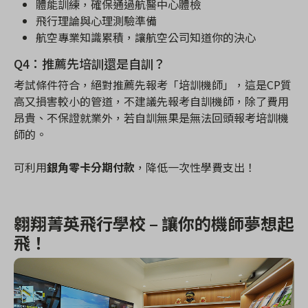
體能訓練，確保通過航醫中心體檢
飛行理論與心理測驗準備
航空專業知識累積，讓航空公司知道你的決心
Q4
：推薦先培訓還是自訓？
考試條件符合，絕對推薦先報考「培訓機師」，這是
CP
質
高又損害較小的管道，不建議先報考自訓機師，除了費用
昂貴、不保證就業外，若自訓無果是無法回頭報考培訓機
師的。
可利用
銀角零卡分期付款
，降低一次性學費支出！
翱翔菁英飛行學校
–
讓你的機師夢想起
飛！