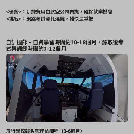
<優勢>：訓練費用由航空公司負擔，確保就業機會
<挑戰>：
網路考試資訊混雜，難快速掌握
自訓機師 – 自費學習時間約
10-18
個月，錄取後考
試與訓練時間約
3-12
個月
飛行學校報名與理論課程（
3-6
個月）