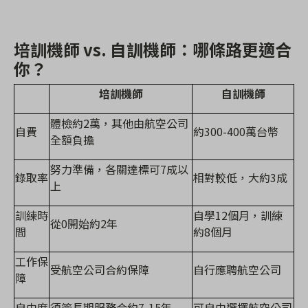
培訓機師
vs.
自訓機師：哪條路更適合
你？
培訓機師
自訓機師
體檢約
2
萬，其他由航空公司
自費
約
300-400
萬台幣
全額負擔
努力準備，各關達標可
7
成以
錄取率
相對較低，大約
3
成
上
訓練時
自學
12
個月，訓練
從
0
開始約
2
年
間
約
8
個月
工作保
受航空公司合約保障
自行應聘航空公司
障
自由度
須簽長期服務合約
7-15
年
可自由選擇航空公司