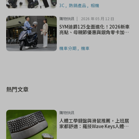
3C
熱銷產品
相機
購物快訊
2026 年 05 月 12 日
SYM迪爵125全面進化！2026新車
亮點、母親節優惠與銀角零卡加碼
一次看
機車分期
機車
熱門文章
購物快訊
人體工學鍵盤與滑鼠推薦，上班居
家都舒適：羅技Wave Keys人體工
學鍵盤與LIFT垂直滑鼠