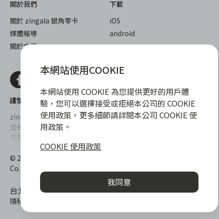
關於我們
下載
關於 zingala 銀角零卡
iOS
媒體報導
android
關於中租
本網站使用COOKIE
本網站使用 COOKIE 為您提供更好的用戶體
謹慎衡量自身財務狀況，理性理財最安心
驗，您可以選擇接受或拒絕本公司的 COOKIE
使用政策，更多細節請詳閱本公司 COOKIE 使
zingala銀角零卡/仲信資融沒有代辦公司及代辦業務，也未與代辦
用政策。
公司合作，更不會要求您提供實體銀行提款卡或實體信用卡，請提
高警覺，勿受騙上當！
COOKIE 使用政策
提醒您，消費前請審慎評估財務狀況，理性理財最安心。總費用年
© 2022 仲信資融股份有限公司 Chailease Consumer Finance
百分率區間為0%~15.9%，實際費用率，仍以各合作商家提供之商
Co., Ltd. All Rights Reserved.
品或服務為準，且每一案件實際之年百分率仍視其個別產品及分期
我同意
往來條件而有所不同，總費用年百分率不等於分期費用率。
台北市內湖區內湖路一段392號6F
隱私權保護政策
|
消費爭議處理
|
客服電話
:
0800-888-865