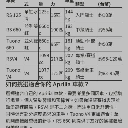
車款
車重
式
量
力
類型
(台幣)
單缸水
125c
144
RS 125
15匹
入門騎士
約18萬
冷
c
kg
並列雙
660c
183
RS 660
100匹
中級騎士
約55萬
缸
c
kg
Tuono
並列雙
660c
181
通勤/休閒
95匹
約50萬
660
缸
c
kg
騎士
1099
202
專業/賽道
RSV4
V4
217匹
約95-120萬
cc
kg
騎士
Tuono
1077
209
高級街車
V4
175匹
約83-95萬
V4
cc
kg
騎士
如何挑選適合你的 Aprilia 車款？
選擇適合自己的 Aprilia 車款，需要考量多個因素，包括騎
行場景、個人駕駛習慣和預算等。如果你渴望賽道表現並
熱愛高速體驗，RSV4 是不二之選；而注重日常舒適性，
同時保有部分速度追求的車手，Tuono V4 更加適合；至
於開始接觸重機的新手，RS 660 則提供了友好的操控體驗
與美學感知。