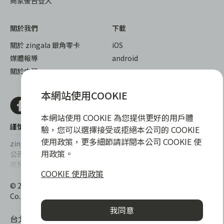
商家後台登入
關於我們
下載
關於 zingala 銀角零卡
iOS
媒體報導
android
關於中租
本網站使用COOKIE
本網站使用 COOKIE 為您提供更好的用戶體
謹慎衡量自身財務狀況，理性理財最安心
驗，您可以選擇接受或拒絕本公司的 COOKIE
使用政策，更多細節請詳閱本公司 COOKIE 使
zingala銀角零卡/仲信資融沒有代辦公司及代辦業務，也未與代辦
用政策。
公司合作，更不會要求您提供實體銀行提款卡或實體信用卡，請提
高警覺，勿受騙上當！
COOKIE 使用政策
提醒您，消費前請審慎評估財務狀況，理性理財最安心。總費用年
© 2022 仲信資融股份有限公司 Chailease Consumer Finance
百分率區間為0%~15.9%，實際費用率，仍以各合作商家提供之商
Co., Ltd. All Rights Reserved.
品或服務為準，且每一案件實際之年百分率仍視其個別產品及分期
我同意
往來條件而有所不同，總費用年百分率不等於分期費用率。
台北市內湖區內湖路一段392號6F