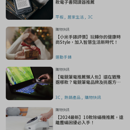
款電子書閱讀器推薦
平板
居家生活
3C
購物快訊
【小米手錶評價】玩轉你的健康時
尚Style，加入智慧生活新時代！
運動手錶
購物快訊
【電競筆電推薦懶人包】還在猶豫
選哪款？電競筆電品牌及挑選方式
說明
3C
熱銷產品
購物快訊
購物快訊
【2024最新】10款除蟎機推薦，遠
離塵蟎困擾必入手！