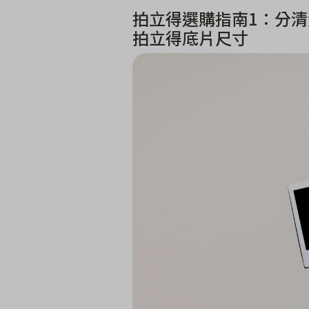
拍立得選購指南1：分清楚適
拍立得底片尺寸