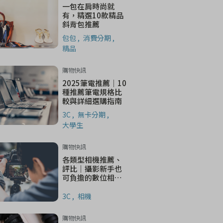
一包在肩時尚就
有，精選10款精品
斜背包推薦
包包
消費分期
精品
購物快訊
2025筆電推薦｜10
種推薦筆電規格比
較與詳細選購指南
3C
無卡分期
大學生
購物快訊
各類型相機推薦、
評比｜攝影新手也
可負擔的數位相
機、類單眼相機清
單
3C
相機
購物快訊