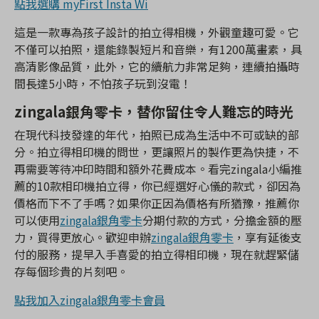
點我選購 myFirst Insta Wi
這是一款專為孩子設計的拍立得相機，外觀童趣可愛。它
不僅可以拍照，還能錄製短片和音樂，有1200萬畫素，具
高清影像品質，此外，它的續航力非常足夠，連續拍攝時
間長達5小時，不怕孩子玩到沒電！
zingala銀角零卡，替你留住令人難忘的時光
在現代科技發達的年代，拍照已成為生活中不可或缺的部
分。拍立得相印機的問世，更讓照片的製作更為快捷，不
再需要等待冲印時間和額外花費成本。看完zingala小編推
薦的10款相印機拍立得，你已經選好心儀的款式，卻因為
價格而下不了手嗎？如果你正因為價格有所猶豫，推薦你
可以使用
zingala銀角零卡
分期付款的方式，分擔金額的壓
力，買得更放心。歡迎申辦
zingala銀角零卡
，享有延後支
付的服務，提早入手喜愛的拍立得相印機，現在就趕緊儲
存每個珍貴的片刻吧。
點我加入zingala銀角零卡會員