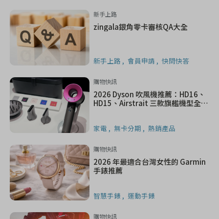
新手上路
zingala銀角零卡審核QA大全
新手上路
會員申請
快問快答
購物快訊
2026 Dyson 吹風機推薦：HD16、
HD15、Airstrait 三款旗艦機型全面
比較
家電
無卡分期
熱銷產品
購物快訊
2026 年最適合台灣女性的 Garmin
手錶推薦
智慧手錶
運動手錶
購物快訊