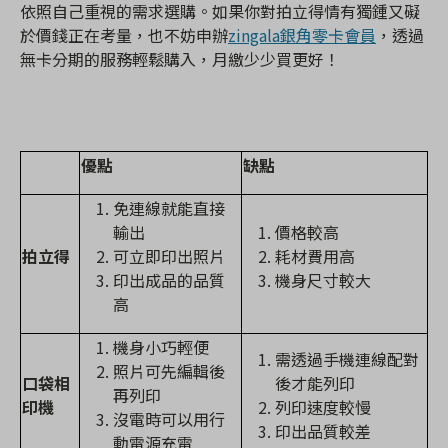
依照自己重視的需求選購。如果你對拍立得情有獨鍾又礙
於價錢正在考量，也不妨申辦
zingala銀角零卡會員
，透過
無卡分期的服務輕鬆購入，月繳少少買更好！
優點
缺點
免連線就能直接
輸出
價格較高
拍立得
可立即印出照片
耗材費用高
印出成品的品質
機身尺寸較大
高
機身小巧輕便
需透過手機連線配對
照片可先編輯後
口袋相
後才能列印
再列印
印機
列印速度較慢
沒電時可以用行
印出品質較差
動電源充電