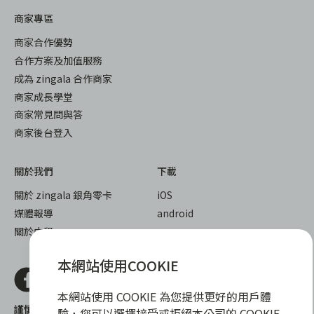
商家專區
商家合作優勢
合作方案及加值服務
成為 zingala 合作商家
商家成長學堂
商家常見問與答
商家後台登入
關於我們
下載
關於 zingala 銀角零卡
iOS
媒體報導
android
關於中租
本網站使用COOKIE
本網站使用 COOKIE 為您提供更好的用戶體
謹慎衡量自身財務狀況，理性理財最安心
驗，您可以選擇接受或拒絕本公司的 COOKIE