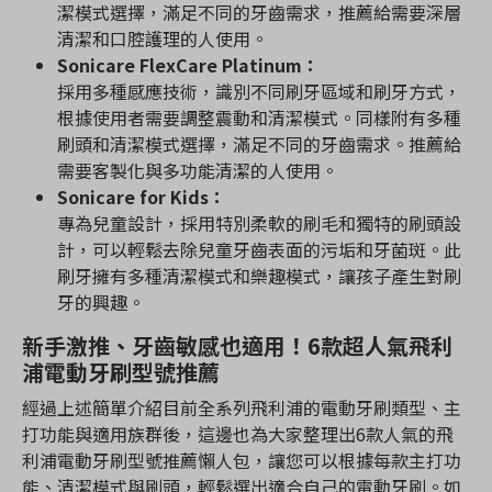
潔模式選擇，滿足不同的牙齒需求，推薦給需要深層
清潔和口腔護理的人使用。
Sonicare FlexCare Platinum：
採用多種感應技術，識別不同刷牙區域和刷牙方式，
根據使用者需要調整震動和清潔模式。同樣附有多種
刷頭和清潔模式選擇，滿足不同的牙齒需求。推薦給
需要客製化與多功能清潔的人使用。
Sonicare for Kids：
專為兒童設計，採用特別柔軟的刷毛和獨特的刷頭設
計，可以輕鬆去除兒童牙齒表面的污垢和牙菌斑。此
刷牙擁有多種清潔模式和樂趣模式，讓孩子產生對刷
牙的興趣。
新手激推、牙齒敏感也適用！6款超人氣飛利
浦電動牙刷型號推薦
經過上述簡單介紹目前全系列飛利浦的電動牙刷類型、主
打功能與適用族群後，這邊也為大家整理出6款人氣的飛
利浦電動牙刷型號推薦懶人包，讓您可以根據每款主打功
能、清潔模式與刷頭，輕鬆選出適合自己的電動牙刷。如