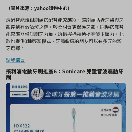
（圖片來源：
yahoo購物中心
）
透過智能護銀刷頭搭配智能感應器，讓刷頭貼近牙齒與牙
齦達到有效清潔之餘，輕柔材質更保護牙齦，同時搭載智
能感應器偵測刷牙力道，透過握柄震動提醒減少壓力，此
款也提供3種輕潔模式，牙齒敏感的朋友可以有多元的潔
牙選擇。
點我購買
飛利浦電動牙刷推薦6：
Sonicare 兒童音波震動牙
刷