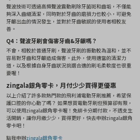
聲波技術可透過高頻聲波震動刷除牙菌斑和齒垢，不僅能
夠深入齒縫清潔，同時對於牙齒的磨損力也較小，可避免
牙齦出血的情況發生，並對於牙齒敏感的使用者相較友
善。
Q4：聲波牙刷會傷害牙齒&牙齦嗎？
不會，相較於普通牙刷，聲波牙刷的振動較為溫和，並不
容易對牙齒和牙齦造成傷害。此外，使用適當的清潔力
道，以及根據自身牙齒狀況挑選合適的刷毛柔軟度也很重
要喔！
zingala銀角零卡，月付少少買得更優惠
以上介紹了許多款熱門款的飛利浦電動牙刷推薦，希望保
護口腔的你心動了嗎？ 如果想買電動牙刷但預算卻有限，
可以使用zingala銀角零卡喔！免綁卡分期付款，不透支生
活開銷，讓你月繳少少，買得更好，快去申辦zingala銀角
零卡吧！
點我申辦
zingala銀角零卡