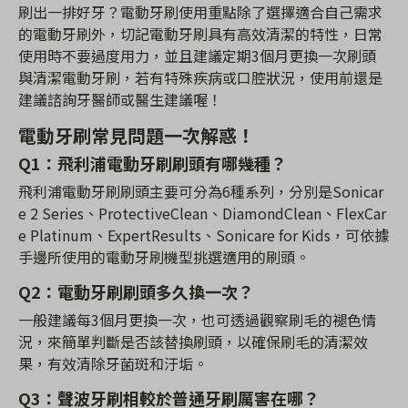
刷出一排好牙？電動牙刷使用重點除了選擇適合自己需求
的電動牙刷外，切記電動牙刷具有高效清潔的特性，日常
使用時不要過度用力，並且建議定期3個月更換一次刷頭
與清潔電動牙刷，若有特殊疾病或口腔狀況，使用前還是
建議諮詢牙醫師或醫生建議喔！
電動牙刷常見問題一次
解惑
！
Q1：飛利浦電動牙刷刷頭有哪幾種？
飛利浦電動牙刷刷頭主要可分為6種系列，分別是Sonicar
e 2 Series、ProtectiveClean、DiamondClean、FlexCar
e Platinum、ExpertResults、Sonicare for Kids，可依據
手邊所使用的電動牙刷機型挑選適用的刷頭。
Q2：電動牙刷刷頭多久換一次？
一般建議每3個月更換一次，也可透過觀察刷毛的褪色情
況，來簡單判斷是否該替換刷頭，以確保刷毛的清潔效
果，有效清除牙菌斑和汙垢。
Q3：聲波牙刷相較於普通牙刷厲害在哪？