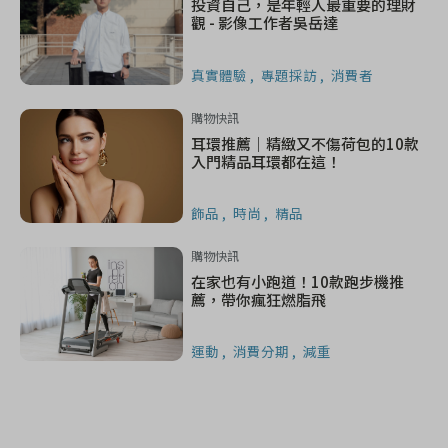
投資自己，是年輕人最重要的理財
觀 - 影像工作者吳岳達
真實體驗
專題採訪
消費者
購物快訊
耳環推薦｜精緻又不傷荷包的10款
入門精品耳環都在這！
飾品
時尚
精品
購物快訊
在家也有小跑道！10款跑步機推
薦，帶你瘋狂燃脂飛
運動
消費分期
減重