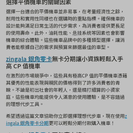
選擇平價機車的關鍵因素
選擇一台適合的平價機車並非易事，在考量經濟性之餘，
耐用性和實用性同樣也在選購時的重點指標。確保機車的
設計能夠滿足日常生活的代步需求，為消費者提供更長足
的使用壽命。此外，油耗性能、悬挂系统等因素也會影響
機車的綜合體驗。這些機車品牌中的多種類型選擇，讓消
費者能根據自己的需求與預算來篩選最佳的車型。
zingala 銀角零卡
無卡分期讓小資族輕鬆入手
高 CP 值機車
在激烈的市場競爭中，這些具有極高CP 值的平價機車憑藉
其優秀的性能表現與親民的價格得到了許多消費者的青
睞。不論是初出社會的年輕人，還是精打細算的小資家
庭，這些機車均能提供令人滿意的使用體驗，是不容錯過
的理想代步工具。
希望透過這篇文章協助你立即選擇理想代步車，現在使用
z
ingala 銀角零卡分期
更可以輕鬆分期付款購入機車！