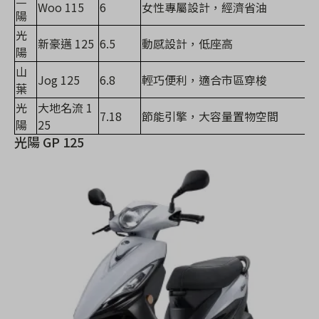
Woo 115
6
女性專屬設計，經濟省油
陽
光
新豪邁 125
6.5
動感設計，低座高
陽
山
Jog 125
6.8
輕巧便利，適合市區穿梭
葉
光
大地名流 1
7.18
節能引擎，大容量置物空間
陽
25
光陽 GP 125