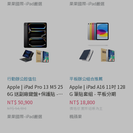
果果國際-iPad嚴選
果果國際-iPad嚴選
行動辦公超值包
平板辦公組合推薦
Apple | iPad Pro 13 M5 25
Apple | iPad A16 11吋 128
6G 送副廠鍵盤+保護貼 - 3
G 筆貼套組 - 平板分期
C科技分期
NT$ 50,900
NT$ 18,800
NT$ 54,590
價格依實際結帳為主
果果國際-iPad嚴選
楓蘋果