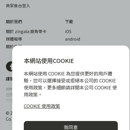
商家後台登入
關於我們
下載
關於 zingala 銀角零卡
iOS
媒體報導
android
關於中租
本網站使用COOKIE
本網站使用 COOKIE 為您提供更好的用戶體
謹慎衡量自身財務狀況，理性理財最安心
驗，您可以選擇接受或拒絕本公司的 COOKIE
使用政策，更多細節請詳閱本公司 COOKIE 使
zingala銀角零卡/仲信資融沒有代辦公司及代辦業務，也未與代辦
用政策。
公司合作，更不會要求您提供實體銀行提款卡或實體信用卡，請提
高警覺，勿受騙上當！
COOKIE 使用政策
提醒您，消費前請審慎評估財務狀況，理性理財最安心。總費用年
© 2022 仲信資融股份有限公司 Chailease Consumer Finance
百分率區間為0%~15.9%，實際費用率，仍以各合作商家提供之商
Co., Ltd. All Rights Reserved.
品或服務為準，且每一案件實際之年百分率仍視其個別產品及分期
我同意
往來條件而有所不同，總費用年百分率不等於分期費用率。